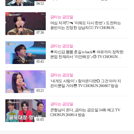
04:52
금타는 금요일
여심 저격💘🔫 ‘미워도 다시 한번’♪ 도전하는
용빈이는 진정한 상남자👍🏻 TV CHOSUN
260807 방송
07:36
금타는 금요일
🌟자신감 뿜뿜 춘길 is back🌟 여유까지 장착한
본업 천재라서 ‘미안해요’♪😓 TV CHOSUN
260807 방송
05:45
금타는 금요일
‘내게도 사랑이’♪ 찾아온다면💞 그건 아마 지
은이뿐일 거야😳 TV CHOSUN 260807 방송
03:21
금타는 금요일
큰형님이 온다_금타는 금요일 34회 예고 TV
CHOSUN 260814 방송
01:05