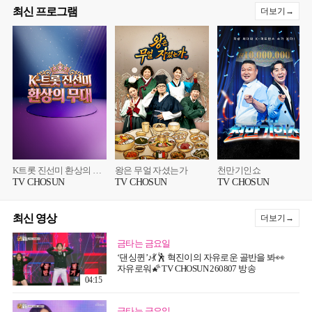
최신 프로그램
더보기→
K트롯 진선미 환상의 무대
왕은 무얼 자셨는가
천만기인쇼
TV CHOSUN
TV CHOSUN
TV CHOSUN
최신 영상
더보기→
금타는 금요일
‘댄싱퀸’♪💃🕺 혁진이의 자유로운 골반을 봐👀
자유로워🌠 TV CHOSUN 260807 방송
04:15
금타는 금요일