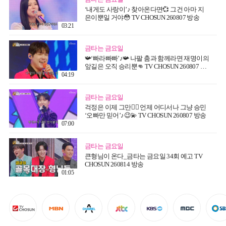
‘내게도 사랑이’♪ 찾아온다면💞 그건 아마 지
은이뿐일 거야😳 TV CHOSUN 260807 방송
03:21
금타는 금요일
📯‘빠라빠빠’♪📯 나팔 춤과 함께라면 재명이의
앞길은 오직 승리뿐👊 TV CHOSUN 260807 방
송
04:19
금타는 금요일
걱정은 이제 그만🙅‍♂️ 언제 어디서나 그냥 승민
‘오빠만 믿어’♪😉💫 TV CHOSUN 260807 방송
07:00
금타는 금요일
큰형님이 온다_금타는 금요일 34회 예고 TV
CHOSUN 260814 방송
01:05