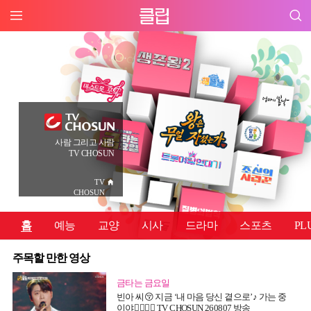
사람 그리고 사람
TV CHOSUN
TV
CHOSUN
홈
예능
교양
시사
드라마
스포츠
PL
주목할 만한 영상
금타는 금요일
빈아 씨😚 지금 ‘내 마음 당신 곁으로’♪ 가는 중
이야👉🏻👈🏻 TV CHOSUN 260807 방송