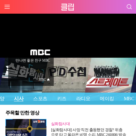
만나면 좋은 친구 MBC
MBC
양
시사
스포츠
키즈
라디오
메이킹
MBC P
주목할 만한 영상
실화탐사대
[실화탐사대] 사망 직전 출동했던 경찰? 위층
으로 타고 올라온 비명 소리, MBC 260806 방송