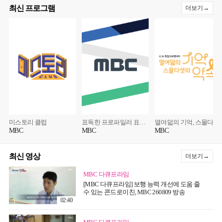
최신 프로그램
더보기→
미스토리 클럽
표독한 프로파일러 표창원
열여덟의 기억, 스물다섯의 약속
MBC
MBC
MBC
최신 영상
더보기→
MBC 다큐프라임
[MBC 다큐프라임] 보행 능력 개선에 도움 줄
수 있는 콘드로이친, MBC 260809 방송
02:40