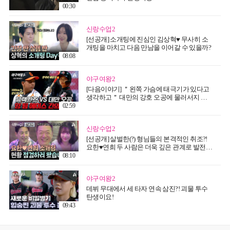
00:30
신랑수업2
[선공개] 소개팅에 진심인 김상혁♥ 무사히 소
개팅을 마치고 다음 만남을 이어갈 수 있을까?
08:08
야구여왕2
[다음이야기] ＂왼쪽 가슴에 태극기가 있다고
생각하고＂ 대만의 강호 오공에 물러서지 않
는 블랙퀸즈의 첫 국제전
02:59
신랑수업2
[선공개] 살벌한(?) 형님들의 본격적인 취조?!
요한♥연희 두 사람은 더욱 깊은 관계로 발전할
수 있을까?
08:10
야구여왕2
데뷔 무대에서 세 타자 연속 삼진?! 괴물 투수
탄생이요!
09:43