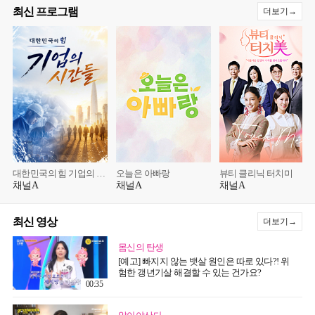
최신 프로그램
더보기→
대한민국의 힘 기업의 시간들
오늘은 아빠랑
뷰티 클리닉 터치미
채널A
채널A
채널A
최신 영상
더보기→
몸신의 탄생
[예고] 빠지지 않는 뱃살 원인은 따로 있다?! 위
험한 갱년기살 해결할 수 있는 건가요?
00:35