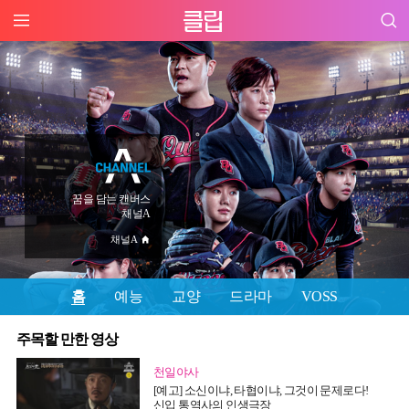
꿈을 담는 캔버스
채널A
채널A
홈
예능
교양
드라마
VOSS
주목할 만한 영상
천일야사
[예고] 소신이냐, 타협이냐, 그것이 문제로다!
신입 통역사의 인생극장