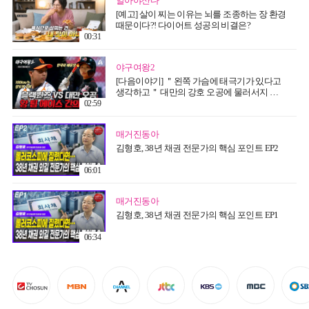
알아야산다
[예고] 살이 찌는 이유는 뇌를 조종하는 장 환경
때문이다?! 다이어트 성공의 비결은?
00:31
야구여왕2
[다음이야기] ＂왼쪽 가슴에 태극기가 있다고
생각하고＂ 대만의 강호 오공에 물러서지 않
는 블랙퀸즈의 첫 국제전
02:59
매거진동아
김형호, 38년 채권 전문가의 핵심 포인트 EP2
06:01
매거진동아
김형호, 38년 채권 전문가의 핵심 포인트 EP1
06:34