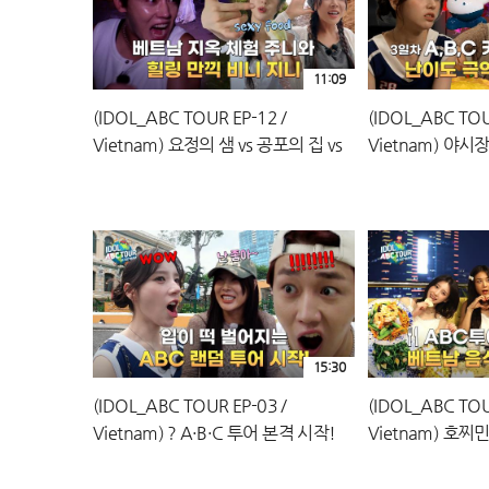
11:09
(IDOL_ABC TOUR EP-12 /
(IDOL_ABC TOU
Vietnam) 요정의 샘 vs 공포의 집 vs
Vietnam) 야시
먹방?! 취향 따라 즐기는 3일차 투어
시작?! 3일 차 운
워드 공개!
15:30
(IDOL_ABC TOUR EP-03 /
(IDOL_ABC TOU
Vietnam)？A·B·C 투어 본격 시작!
Vietnam) 호
건축·카페·쌀국수까지 취향 저격 코스
탑 바베큐?! 드디
대공개!
키워드!