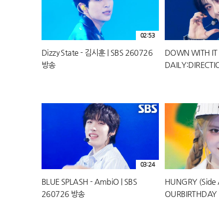
02:53
Dizzy State - 김시훈 | SBS 260726
DOWN WITH IT 
방송
DAILY:DIRECTI
방송
03:24
BLUE SPLASH - AmbiO | SBS
HUNGRY (Side A
260726 방송
OURBIRTHDAY 