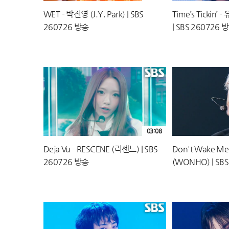
WET - 박진영 (J.Y. Park) | SBS
Time’s Tickin
260726 방송
| SBS 260726 
03:08
Deja Vu - RESCENE (리센느) | SBS
Don't Wake Me
260726 방송
(WONHO) | SB