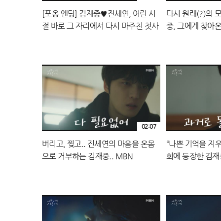
[포옹 엔딩] 김재중♥진세연, 어린 시
다시 원래(?)의
절 바로 그 자리에서 다시 마주친 첫사
중, 그에게 찾아온
랑! MBN 240921 방송
돌아왔다! MBN 
02:07
버리고, 찢고.. 진세연의 마음을 온몸
“나쁜 기억을 지
으로 거부하는 김재중.. MBN
회에 등장한 김재
240921 방송
연.. MBN 2409