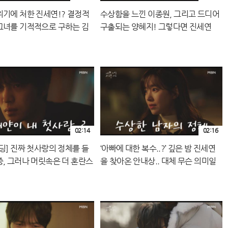
위기에 처한 진세연!? 결정적
수상함을 느낀 이종원, 그리고 드디어
그녀를 기적적으로 구하는 김
구출되는 양혜지! 그렇다면 진세연
 MBN 240921 방송
은..? MBN 240921 방송
02:14
02:16
딩] 진짜 첫사랑의 정체를 들
‘아빠에 대한 복수..?’ 깊은 밤 진세연
중, 그러나 머릿속은 더 혼란스
을 찾아온 안내상.. 대체 무슨 의미일
.. MBN 240920 방송
까 MBN 240920 방송