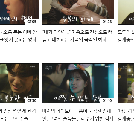
02:05
04:28
? 소름 돋는 아빠 안
“내가 미안해..” 처음으로 진심으로 터
모두의 
을 잇지 못하는 양혜
놓고 대화하는 가족의 극적인 화해
김재중의
0 방송
MBN 240920 방송
들.. MB
03:50
04:40
의 진실을 알게 된 김
마지막 데이트에 마음이 복잡한 진세
“떠날까 
행되는 그의 수술
연, 그녀의 슬픔을 달래주기 위한 김재
김재중,
방송
중의 노력 MBN 240914 방송
는 멘트들