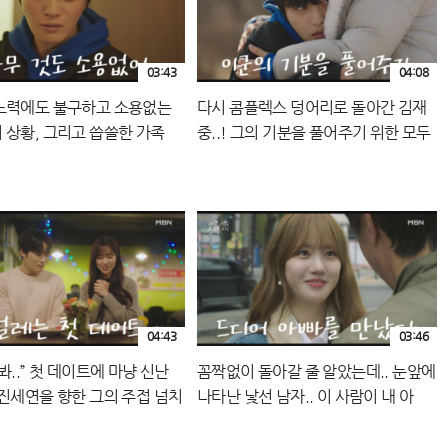
03:43
04:08
노력에도 불구하고 소용없는
다시 콤플렉스 덩어리로 돌아간 김재
 상황, 그리고 씁쓸한 가족
중..! 그의 기분을 풀어주기 위한 모두
N 240920 방송
의 노력 MBN 240920 방송
04:43
03:46
봐..” 첫 데이트에 마냥 신난
꼼짝없이 돌아갈 줄 알았는데.. 눈앞에
 진세연을 향한 그의 주접 넘치
나타난 낯선 남자.. 이 사람이 내 아
 MBN 240914 방송
빠..?! MBN 240914 방송