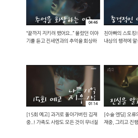
04:46
“끝까지 지키려 했어요..” 몰랐던 이야
친아빠의 스토킹!
기를 듣고 진세연과의 추억을 회상하
내상의 행적에 말
는 김재중 MBN 240920 방송
지 MBN 24092
01:14
[15회 예고] 과거로 돌아가버린 김재
[수술 엔딩] 오류
중..! 가족도 사랑도 모든 것이 무너질
재중, 그리고 진
듯한데.. MBN 240920 방송
MBN 240914 