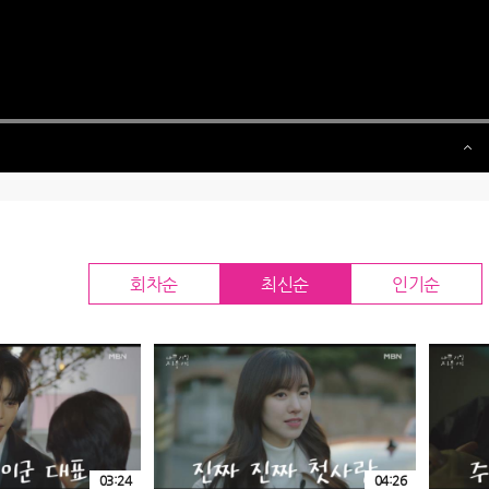
회차순
최신순
인기순
03:24
04:26