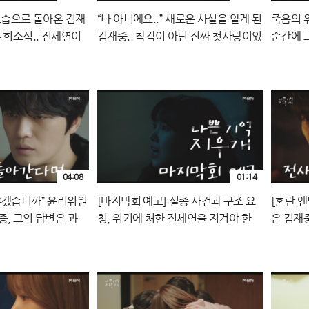
 모습으로 돌아온 김재
“나 아니에요..” 새로운 사실을 알게 된
죽음의 
 희소식.. 진세연이
김재중.. 착각이 아닌 진짜 첫사랑이었
순간에 
240921 방송
다고!? MBN 240921 방송
재중..!
04:08
01:14
우겠습니까” 윤리위원
[마지막회 예고] 실종 사건과 구조 요
[혼란 엔
중, 그의 답변은 과
청, 위기에 처한 진세연을 지켜야 한
은 김재
21 방송
다..!? MBN 240921 방송
러워지는데