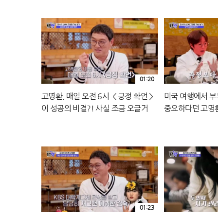
01:20
고명환, 매일 오전 6시 ＜긍정 확언＞
미국 여행에서 부
이 성공의 비결?! 사실 조금 오글거
중요하다던 고명환
렸…ㅎㅎ MBN 240126 방송
아! MBN 2401
01:23