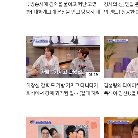
K 방송사에 김숙을 붙이고 떠난 고명
장사의 신, 멘탈 
환! 대학개그제 은상을 받고 당당히 데
의 멘토! 성공한 
뷔★ MBN 240126 방송
240126 방송
01:29
화장실 갈 때도 가방 가지고 다니다가
김성령의 다이어트
회식에서 강제 귀가된 썰… (절대 지켜
폭식이 임신했을 
김성령) MBN 240126 방송
240126 방송