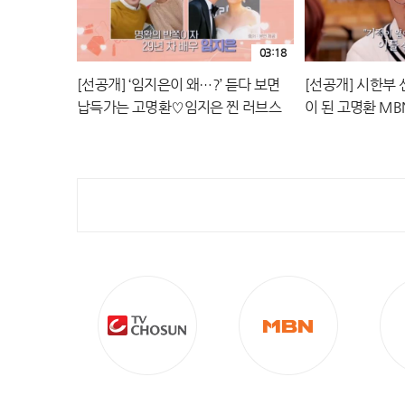
03:18
[선공개] ‘임지은이 왜…?’ 듣다 보면
[선공개] 시한부 
납득가는 고명환♡임지은 찐 러브스
이 된 고명환 MBN
토리 MBN 240126 방송