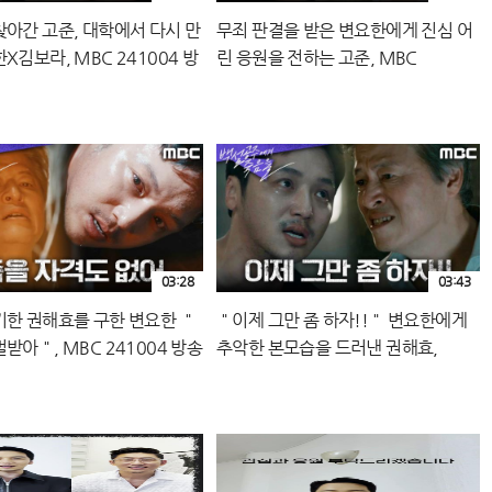
찾아간 고준, 대학에서 다시 만
무죄 판결을 받은 변요한에게 진심 어
X김보라, MBC 241004 방
린 응원을 전하는 고준, MBC
241004 방송
03:28
03:43
기한 권해효를 구한 변요한 ＂
＂이제 그만 좀 하자!!＂ 변요한에게
받아＂, MBC 241004 방송
추악한 본모습을 드러낸 권해효,
MBC 241004 방송