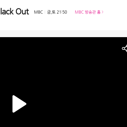
ck Out
MBC
금,토 21:50
MBC 방송관 홈