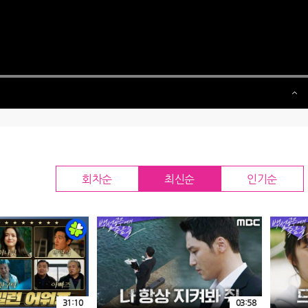
회차순
최신순
인기순
31:10
03:58