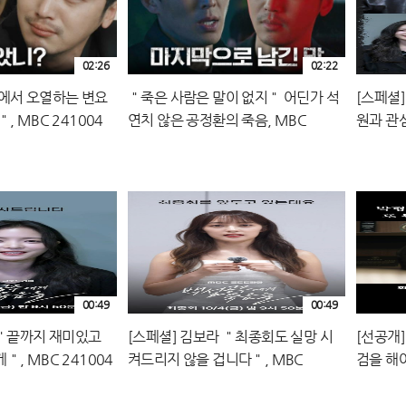
02:26
02:22
에서 오열하는 변요
＂죽은 사람은 말이 없지＂ 어딘가 석
[스페셜]
, MBC 241004
연치 않은 공정환의 죽음, MBC
원과 관
241004 방송
게 죽음을
00:49
00:49
 ＂끝까지 재미있고
[스페셜] 김보라 ＂최종회도 실망 시
[선공개
, MBC 241004
켜드리지 않을 겁니다＂, MBC
검을 해야
241004 방송
방송