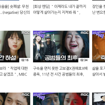
음을] 숏페셜: 무천
[회상 엔딩] ＂이제라도 내가 끝까지
장인을 
(negative) 당신의
어떻게 살아가는지 지켜봐 줘＂,
난 변요한
에게 투표하세요!
MBC 241004 방송
송
송
02:16
02:34
보라 ＂직업에 대한
구속을 면치 못한 고보결X권해효X배
삶을 포
고 살겠죠＂, MBC
종옥, 11년 전 사건 공범들의 최후,
살아서 벌
MBC 241004 방송