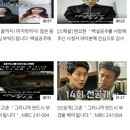
00:57
00:23
 끝까지! 마지막까지! 많은 응
[스페셜] 변요한 ＂백설공주를 사랑해
심 부탁드립니다 '백설공주에
주신 시청자 여러분께 진심으로 감사
', MBC 241004 방송
드립니다＂, MBC 241004 방송
00:51
01:27
] 고준 ＂그러니까 반드시 부
[선공개] 고준 ＂그러니까 반드시 부
 됩니다＂, MBC 241004
검을 해야 됩니다＂, MBC 241004
방송