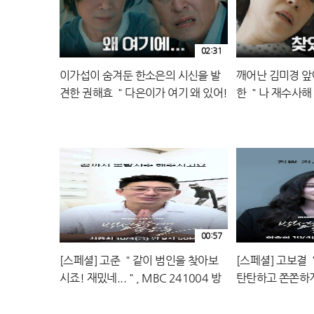
02:31
이가섭이 숨겨둔 한소은의 시신을 발
깨어난 김미경 앞
견한 권해효 ＂다은이가 여기 왜 있어!
한 ＂나 재수사해＂
＂, MBC 241004 방송
방송
00:57
[스페셜] 고준 ＂같이 범인을 찾아보
[스페셜] 고보결
시죠! 재밌네...＂, MBC 241004 방
탄탄하고 쫀쫀하게＂
송
방송