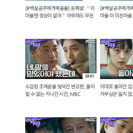
[#백설공주에게죽음을] 숏페셜: ＂이
[#백설공주에게죽
마을엔 정상이 없어＂ 아무래도 무천
마을 이 미친마을...
마을을 메워야...😱무천마을 비겁하고
최최최악의 빌런
뻔뻔하고 양심리스 인간들 다 모았습
MBC241004방
니다! MBC241004방송
03:01
수감된 조재윤을 찾아간 변요한, 돌이
의대로 돌아간 김
킬 수 없는 지나간 시간, MBC
자부심은 잃지 않
241004 방송
241004 방송