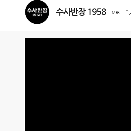
수사반장 1958
MBC
금