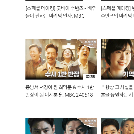
[스페셜 메이킹] 굿바이 수반즈~ 배우
[스페셜 메이킹] 
들이 전하는 마지막 인사, MBC
수반즈의 마지막 
240518 방송
240518 방송
02:58
종남서 서장이 된 최덕문 & 수사 1반
＂항상 그 사실을
반장이 된 이제훈👮, MBC 240518
훈을 응원하는 서은
방송
240518 방송