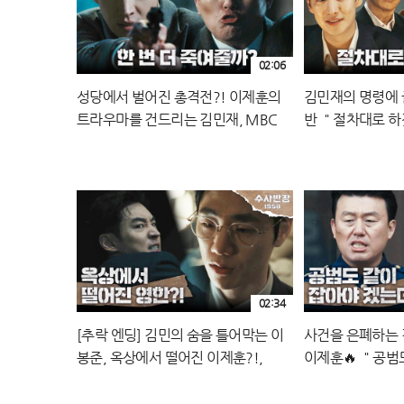
02:06
성당에서 벌어진 총격전?! 이제훈의
김민재의 명령에 
트라우마를 건드리는 김민재, MBC
반 ＂절차대로 하
240518 방송
240518 방송
02:34
[추락 엔딩] 김민의 숨을 틀어막는 이
사건을 은폐하는
봉준, 옥상에서 떨어진 이제훈?!,
이제훈🔥 ＂공범
MBC 240517 방송
데?＂, MBC 24