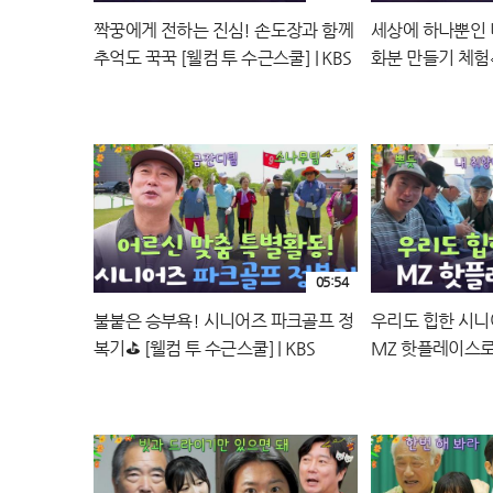
짝꿍에게 전하는 진심! 손도장과 함께
세상에 하나뿐인 
추억도 꾹꾹 [웰컴 투 수근스쿨] | KBS
화분 만들기 체험
260806 방송
쿨] | KBS 2608
05:54
불붙은 승부욕! 시니어즈 파크골프 정
우리도 힙한 시니
복기⛳ [웰컴 투 수근스쿨] | KBS
MZ 핫플레이스로
260730 방송
쿨] | KBS 2607