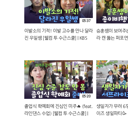
05:37
이발소의 기적! 이발 고수를 만나 달라
승훈쌤이 보여주
진 우일쌤 [웰컴 투 수근스쿨] | KBS
라 캔 뚫는 퍼포먼
260723 방송
쿨] | KBS 2607
05:20
졸업식 학예회에 진심인 미주🔥 (feat.
생일자가 무려 6
라인댄스 수업) [웰컴 투 수근스쿨] |
이즈 생일파티🥳 
KBS 260716 방송
KBS 260716 방