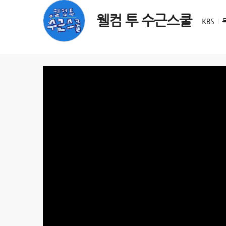
웰컴 투 수근스쿨
KBS