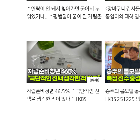
＂연락이 안 돼서 찾아가면 굶어서 누
〈장바구니 집사들〉
워있거나...＂평범함이 꿈이 된 자립준
동엽이의 대학 일상!
비청년들 | KBS 251225 방송
방송
04:46
자립준비청년 46.5% ＂극단적인 선
승주의 롤모델 홍
택을 생각한 적이 있다＂ | KBS
| KBS 251225 
251225 방송