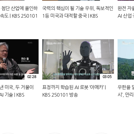
등 첨단 산업에 올인하
국력의 핵심이 될 기술 우위, 독보적인
완전 자
도 | KBS 250101
1등 미국과 대적할 중국 | KBS
AI 산업 
250101 방송
송
02:28
03:05
낸 미국, 두 거물이
표정까지 학습된 AI 로봇 ‘아메카’ |
우한을 
 기술 | KBS
KBS 250101 방송
시’, 만
KBS 2