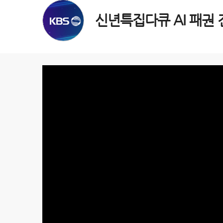
신년특집다큐 AI 패권 