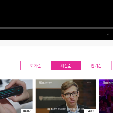
회차순
최신순
인기순
04:07
04:12