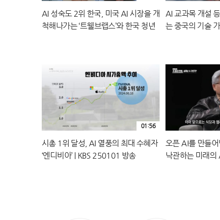
AI 성숙도 2위 한국, 미국 AI 시장을 개
AI 교과목 개설 
척해나가는 ‘트웰브랩스’와 한국 청년
는 중국의 기술 가속
들 | KBS 250101 방송
방송
01:56
시총 1위 달성, AI 열풍의 최대 수혜자
오픈 AI를 만들어
‘엔디비아’ | KBS 250101 방송
낙관하는 미래의 AI
250101 방송