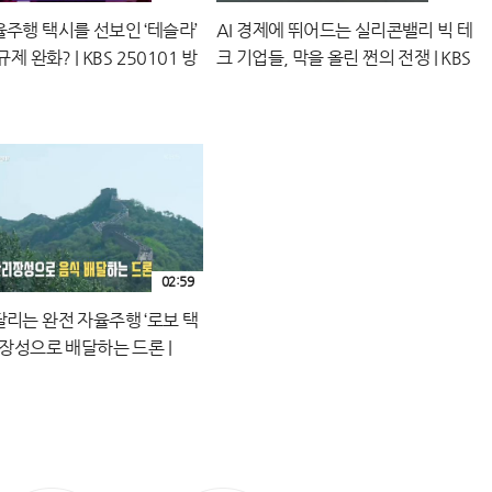
율주행 택시를 선보인 ‘테슬라’
AI 경제에 뛰어드는 실리콘밸리 빅 테
규제 완화? | KBS 250101 방
크 기업들, 막을 올린 쩐의 전쟁 | KBS
250101 방송
02:59
달리는 완전 자율주행 ‘로보 택
리장성으로 배달하는 드론 |
50101 방송