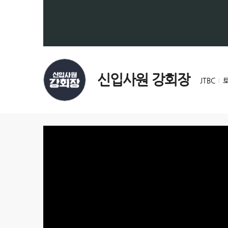
신입사원 강회장
JTBC
토