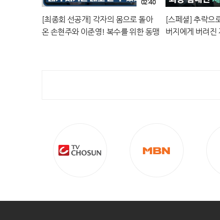
02:40
[최종회 선공개] 각자의 몸으로 돌아
[스페셜] 추락으로 
온 손현주와 이준영! 복수를 위한 동맹
버지에게 버려진 
결성🔥 | 〈신입사원 강회장〉 7/5(일)
안의 몰락💨 | JT
밤 10시 30분 방송