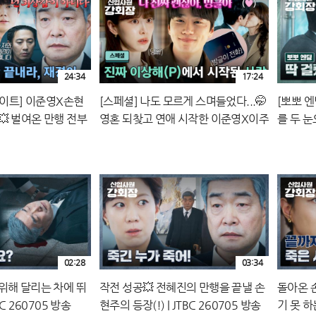
24:34
17:24
라이트] 이준영X손현
[스페셜] 나도 모르게 스며들었다...🤭
[뽀뽀 
💥 벌여온 만행 전부
영혼 되찾고 연애 시작한 이준영X이주
를 두 눈
 결말🔥 | JTBC
명♥️ | JTBC 260705 방송
26070
02:28
03:34
위해 달리는 차에 뛰
작전 성공💥 전혜진의 만행을 끝낼 손
돌아온 
C 260705 방송
현주의 등장(!) | JTBC 260705 방송
기 못 하는