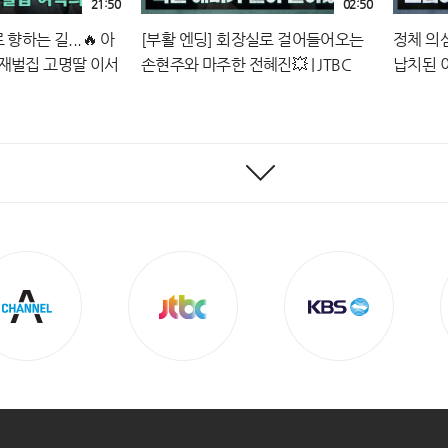
21:50
02:50
향하는 길...🔥 아
[부활 엔딩] 회장실로 걸어들어오는
정체 의
재벌집 고명딸 이서
손현주와 마주한 전혜진💥 | JTBC
납치된 이준
BC 260704 방송
260704 방송