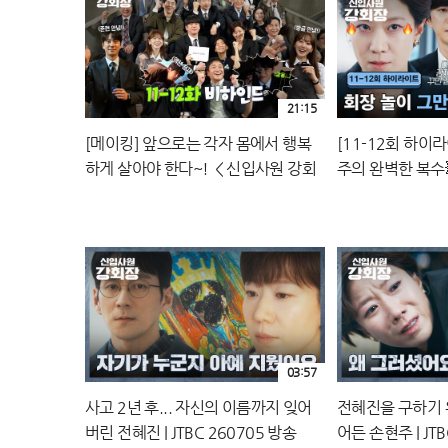
21:15
[메이킹] 앞으로는 각자 몸에서 행복
[11-12회 하이
하게 살아야 한다~! ＜신입사원 강회
주의 완벽한 복수
장＞ 11-12화 비하인드
밝혀진 전혜진 나락행
260705 방송
03:57
사고 2년 후... 자신의 이름까지 잊어
전혜진을 구하기 
버린 전혜진 | JTBC 260705 방송
어든 손현주 | JTB