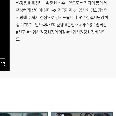
📢강용호 회장님~ 황준현 선수~ 앞으로는 각자의 몸에서
행복하게 살아야 한다~🍀 지금까지 〈신입사원 강회장〉을
사랑해 주셔서 진심으로 감사드립니다!💕 #신입사원강회
장 #JTBC토일드라마 #이준영 #손현주 #이주명 #전혜진
#진구 #신입사원강회장메이킹 #신입사원강회장비하인
드