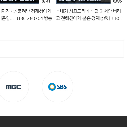
03:41
03:36
심까지?!⚡ 풀려난 정재성에게
＂내가 사죄드리네＂ 딸 이서안 버리
영... | JTBC 260704 방송
고 전혜진에게 붙은 정재성😰 | JTBC
260704 방송