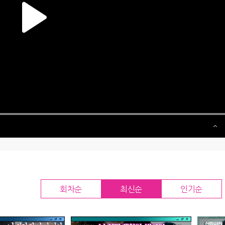
회차순
최신순
인기순