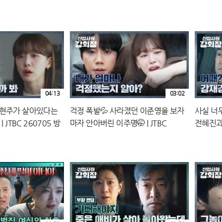
방송
04:13
03:02
손현주가 살아있다는
걱정 폭발💦 사라졌던 이준영을 보자
사실 너무
 JTBC 260705 방
마자 안아버린 이주명🤭 | JTBC
전혜진과 
260705 방송
26070