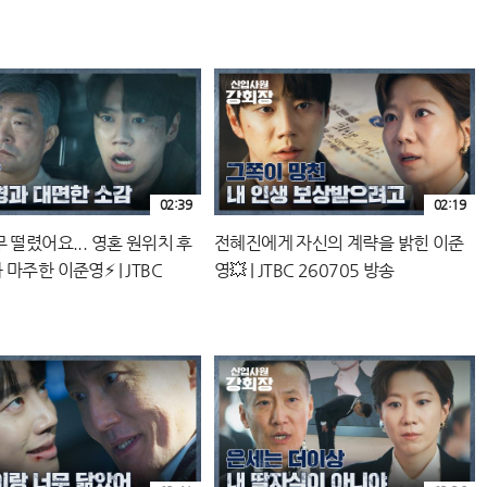
260705 방송
02:39
02:19
 떨렸어요... 영혼 원위치 후
전혜진에게 자신의 계략을 밝힌 이준
마주한 이준영⚡ | JTBC
영💥 | JTBC 260705 방송
5 방송