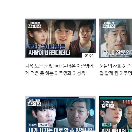
04:04
처음 보는 눈빛 👀✨ 돌아온 이준영에
눈물의 재회💧 
게 적응 못 하는 이주명과 이성욱 |
걸 알게 된 이주명 |
JTBC 260705 방송
송