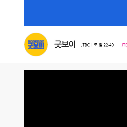
굿보이
JTBC
토,일 22:40
JT