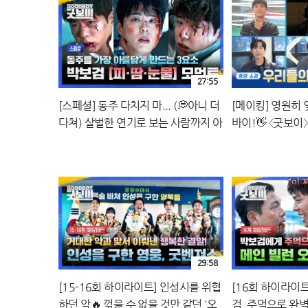
27:55
[스페셜] 동주 다치지 마... (💭아니 더
[메이킹] 영원히 
다쳐) 살벌한 연기로 보는 사람까지 아
바이!👋 〈굿보이
프게 만든 💥박보검 액션신💥 명장면
30분📁 | JTBC 250720 방송
29:58
[15-16회 하이라이트] 인성시를 위협
[16회 하이라이트
하던 악🔥 꺾을 수 없을 것만 같던 '오
검, 주먹으로 완벽