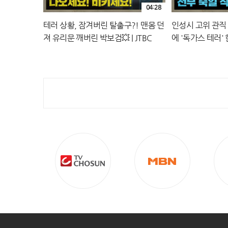
04:28
테러 상황, 잠겨버린 탈출구?! 맨몸 던
인성시 고위 관직
져 유리문 깨버린 박보검💥 | JTBC
에 '독가스 테러' 한
250720 방송
250720 방송