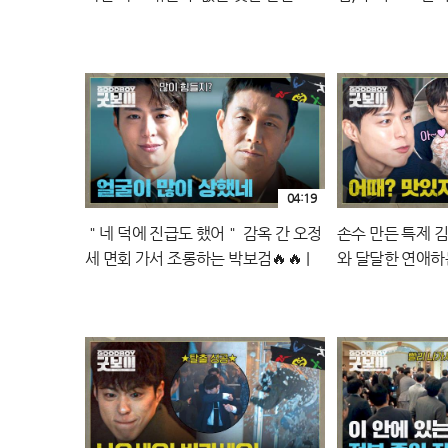
정세'를 끝내 무너트린 ✨굿벤져스 (ft.
해외 밀항 실패하
박보검)✨ | JTBC 250720 방송
나락행 엔딩💨 | J
04:19
＂네 덕에 진급도 했어＂ 감옥 간 오정
손수 만든 특제 
세 면회 가서 조롱하는 박보검🔥🔥 |
와 달달한 연애하
JTBC 250720 방송
JTBC 250720 