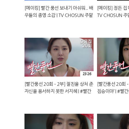
[메이킹] 빨간 풍선 보내기 아쉬워.. 배
[메이킹] 정든 집 
우들의 종영 소감 | TV CHOSUN 주말
TV CHOSUN 
미니시리즈 〈빨간 풍선〉
풍선〉 20회
23:26
[빨간풍선 20회 – 2부] 절친을 상처 준
[빨간풍선 20회 –
자신을 용서하지 못한 서지혜 | #빨간
짐승이야’ | #빨간풍
풍선 EP.20 | TV CHOSUN 230226
CHOSUN 2302
방송