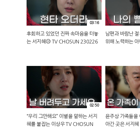
03:16
후회하고 있었던 진짜 속마음을 터놓
남편과 바람난 절
는 서지혜😥 TV CHOSUN 230226
위해 노력하는 아내
방송
230226 방송
02:50
“우리 그만해요” 이별을 말하는 서지
윤주상 가족들을 
혜를 붙잡는 이상우 TV CHOSUN
아간 곳은 서지혜 집
230226 방송
230226 방송