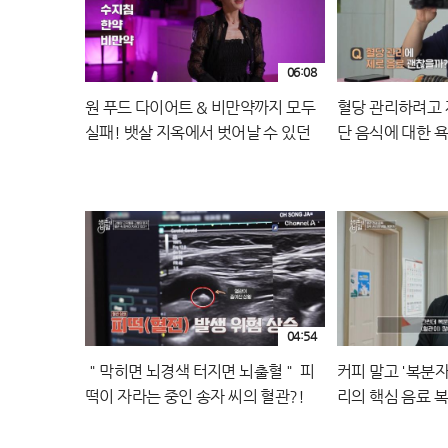
06:08
원 푸드 다이어트 & 비만약까지 모두
혈당 관리하려고 
실패! 뱃살 지옥에서 벗어날 수 있던
단 음식에 대한 욕
방법은?
료'
04:54
＂막히면 뇌경색 터지면 뇌출혈＂ 피
커피 말고 '복분자
떡이 자라는 중인 송자 씨의 혈관?!
리의 핵심 음료 