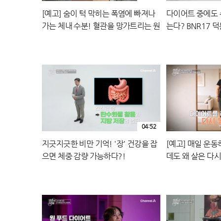
[예고] 숨이 턱 막히는 폭염에 빠져나
다이어트 중에도 
가는 체내 수분! 혈관을 망가트리는 원
는다? BNR17 
인이 된다?
방 성공!
04:52
지긋지긋한 비만 기억! '장' 건강을 잡
[예고] 매일 운
으면 체중 감량 가능하다?!
데도 왜 살은 다
는 요요에서 벗어
지워야 한다?