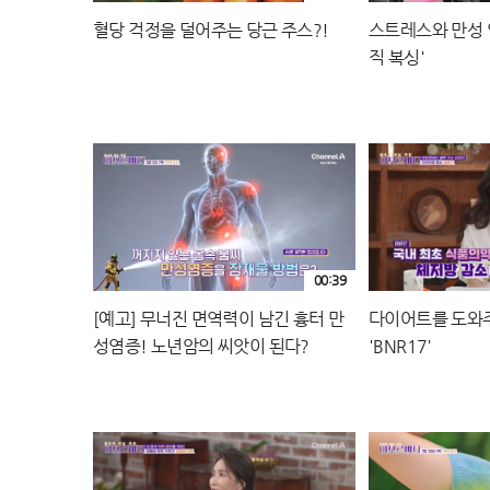
혈당 걱정을 덜어주는 당근 주스?!
스트레스와 만성 
직 복싱'
00:39
[예고] 무너진 면역력이 남긴 흉터 만
다이어트를 도와
성염증! 노년암의 씨앗이 된다?
'BNR17'