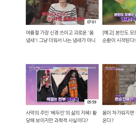
07:01
여름철 가장 신경 쓰이고 괴로운 '몸
[예고] 본인도 모
냄새'! 그냥 더워서 나는 냄새가 아니
순환이 시작된다!
라면?
는 냄새의 원인은
05:59
사막의 주인 '베두인'의 삶의 지혜! 황
몸이 차가워지면 
당해 보이지만 과학적 사실이다?
온다?