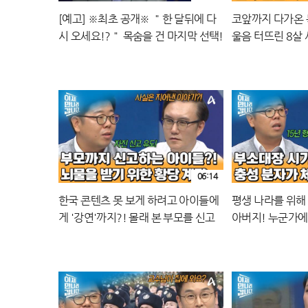
[예고] ※최초 공개※ ＂한 달뒤에 다
코앞까지 다가온 
시 오세요!?＂ 목숨을 건 마지막 선택!
울음 터뜨린 8살 
쿠웨이트 대사관 망명 사건!
운명은?
06:14
한국 콘텐츠 못 보게 하려고 아이들에
평생 나라를 위해
게 '강연'까지?! 몰래 본 부모를 신고
아버지! 누군가에
하게 했다
다?!