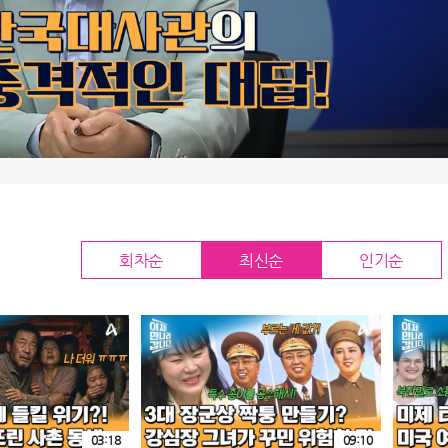
회차순
최신순
인기순
03:18
09:10