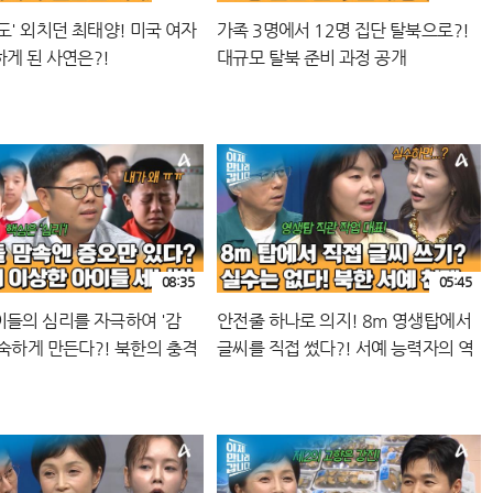
도' 외치던 최태양! 미국 여자
가족 3명에서 12명 집단 탈북으로?!
하게 된 사연은?!
대규모 탈북 준비 과정 공개
08:35
05:45
이들의 심리를 자극하여 '감
안전줄 하나로 의지! 8m 영생탑에서
익숙하게 만든다?! 북한의 충격
글씨를 직접 썼다?! 서예 능력자의 역
뇌법
대급 실력