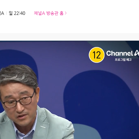
널A
일 22:40
채널A 방송관 홈