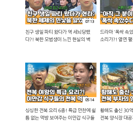
07:13
친구 생일 파티 왔다가 역 세뇌당했
드라마 '폭싹 속
다?! 북한 모범생이 느낀 현실의 벽
소리가?! 열연 
연은?
05:14
싱싱한 전복 요리 6종! 특급 만찬에 쉴
황해도 출신 30억
틈 없는 먹방 보여주는 이만갑 식구들
전복 양식장 대공