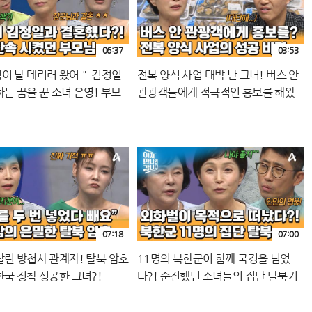
06:37
03:53
이 날 데리러 왔어＂ 김정일
전복 양식 사업 대박 난 그녀! 버스 안
는 꿈을 꾼 소녀 은영! 부모
관광객들에게 적극적인 홍보를 해왔
색했다?!
다?!
07:18
07:00
살린 방첩사 관계자! 탈북 암호
11명의 북한군이 함께 국경을 넘었
한국 정착 성공한 그녀?!
다?! 순진했던 소녀들의 집단 탈북기