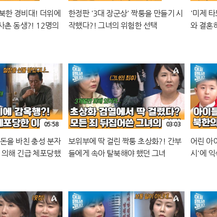
북한 경비대! 더위에
한정판 '3대 장군상' 짝퉁을 만들기 시
'미제 타
사촌 동생?! 12명의
작했다?! 그녀의 위험한 선택
와 결혼
05:58
03:03
 돈을 바친 충성 분자
보위부에 딱 걸린 짝퉁 초상화?! 간부
어린 아
 의해 긴급 체포당했
들에게 속아 탈북해야 했던 그녀
시'에 
적인 세