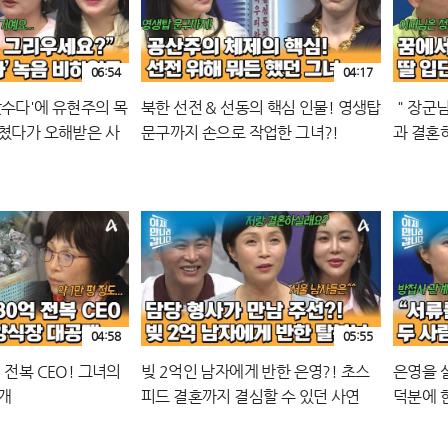
06:54
04:17
았수다'에 유현주의 목
북한 선전 & 선동의 핵심 인물! 영생탑
＂장군님
펼쳤다가 오해받은 사
문구까지 손으로 작업한 그녀?!
과 결혼하
님은 정
04:58
05:55
 전복 CEO! 그녀의
빚 2억인 남자에게 반한 은영?! 초스
은영을 
개
피드 결혼까지 결심할 수 있던 사연
덕분에 
은?