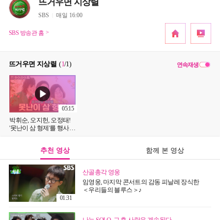
뜨거우면 지상렬
SBS
매일 16:00
SBS 방송관 홈
뜨거우면 지상렬
(
1
/1
)
연속재생
05:15
박휘순, 오지헌, 오정태!
'못난이 삼 형제'를 행사에
불러야 하는 이유?
추천 영상
함께 본 영상
산골총각 영웅
임영웅, 마지막 콘서트의 감동 피날레 장식한
＜우리들의 블루스＞♪
01:31
나는 SOLO, 그 후 사랑은 계속된다