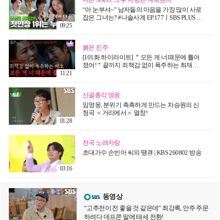
“아 눈부셔~” 남자들의 마음을 가장 많이 사로
잡은 그녀는? #나솔사계 EP.177ㅣSBS PLUS X
ENAㅣ목요일 밤 10시 30분
09:25
붉은 진주
[101화 하이라이트] ＂모든 게 너 때문에 틀어
졌어!＂끝까지 죄책감 없이 폭주하는 최재성
[붉은 진주] | KBS 260806 방송
11:21
산골총각 영웅
임영웅, 분위기 촉촉하게 만드는 차승원의 신
청곡 ＜거리에서＞ 열창!
01:28
전국 노래자랑
초대가수 손빈아 씨의 땡큐 | KBS 260802 방송
03:16
동영상
“고추전이 전 좋을 것 같은데” 최강록, 안주 주문
하려다 데프콘 말에 태세 전환!