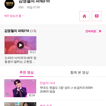
김영철의 파워FM
SBS
매일 07:00
SBS 방송관 홈
김영철의 파워FM
(
1
/1
)
연속재생
01:12
드라마 '사마귀'의 배우 장
동윤이 말하는 고현정과
의 첫 만남과 촬영장 분위
기는?!
추천 영상
함께 본 영상
전설의 사내
무대도 웃음도 1등! 성리 ♬보금자리 MBN
260805 방송
02:34
붉은 진주