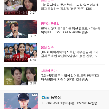
“ 눈 좀 떠줘 나 무서운데... ” 의식 없는 이명호
잡고 오열하는 김희정 [붉은 진주] | KBS
260807 방송
04:27
금타는 금요일
빈아 씨😚 지금 ‘내 마음 당신 곁으로’♪ 가는 중
이야👉🏻👈🏻 TV CHOSUN 260807 방송
04:52
붉은 진주
[102화 하이라이트] 지독한 복수는 끝내고 마
침내 웃게 된 박진희&남상지 [붉은 진주] | KBS
260807 방송
12:45
사랑이 온다
[5화 선공개] 무슨 일이 있어도 도망 안친다고
약속했잖아 [사랑이 온다] | KBS 방송
01:38
동영상
IF I - TREASURE (트레저) | SBS 260614 방송