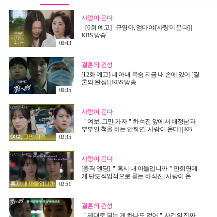
사랑이 온다
［6회 예고］규영아, 엄마야 [사랑이 온다] |
KBS 방송
00:43
결혼의 완성
[12화 예고] 네 아내 목숨 지금 내 손에 있어 [결
혼의 완성] | KBS 방송
00:35
사랑이 온다
＂여보, 그만 가자＂하석진 앞에서 배정남과
부부인 척을 하는 안희연 [사랑이 온다] | KBS
260808 방송
02:35
사랑이 온다
[충격 엔딩] ＂혹시 내 아들입니까＂안희연에
게 단도직입적으로 묻는 하석진 [사랑이 온다] |
KBS 260808 방송
02:51
결혼의 완성
＂제대로 되는 게 하나도 없어＂사건의 진짜