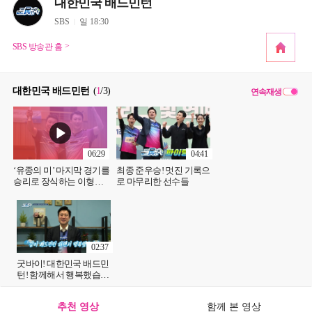
대한민국 배드민턴
SBS
일 18:30
SBS 방송관 홈
대한민국 배드민턴
(
1
/3
)
연속재생
06:29
04:41
‘유종의 미’ 마지막 경기를
최종 준우승! 멋진 기록으
승리로 장식하는 이형택-
로 마무리한 선수들
유연성
02:37
굿바이! 대한민국 배드민
턴! 함께해서 행복했습니
다.
추천 영상
함께 본 영상