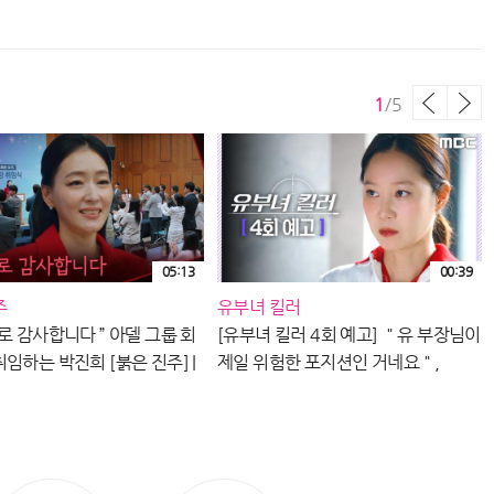
BS 260807 방송
[붉은 진주] | KBS 260807 방송
1
/
5
05:13
00:39
주
유부녀 킬러
로 감사합니다 ” 아델 그룹 회
[유부녀 킬러 4회 예고] ＂유 부장님이
“
임하는 박진희 [붉은 진주] |
제일 위험한 포지션인 거네요＂,
60807 방송
MBC 260808 방송
주