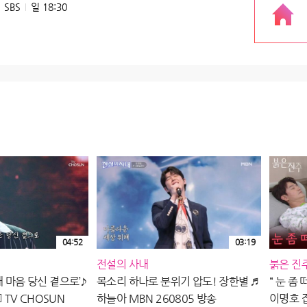
SBS
일 18:30
04:52
03:19
전설의 사내
붉은 진
내 마음 당신 곁으로’♪
목소리 하나로 분위기 압도! 장한별 ♬
“ 눈 좀
🏻 TV CHOSUN
하늘아 MBN 260805 방송
이명호 