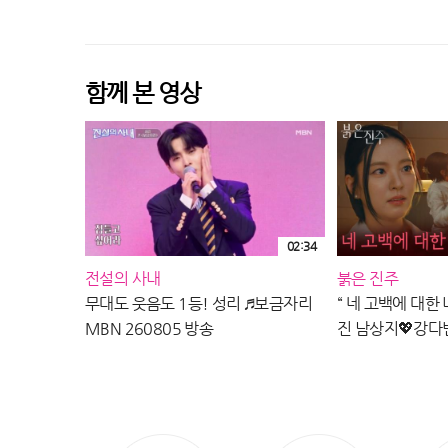
CHOSUN 260807 방송
260807 방송
함께 본 영상
02:34
전설의 사내
붉은 진주
무대도 웃음도 1등! 성리 ♬보금자리
“ 네 고백에 대한 
MBN 260805 방송
진 남상지💖강다빈 
260807 방송