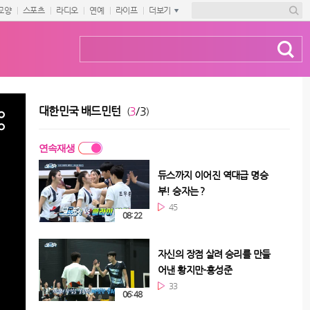
교양
스포츠
라디오
연예
라이프
더보기
대한민국 배드민턴
3
/3
(
)
연속재생
듀스까지 이어진 역대급 명승
부! 승자는？
45
08:22
자신의 장점 살려 승리를 만들
어낸 황지만-홍성준
33
06:48