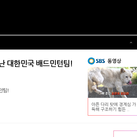
동영상
어난 대한민국 배드민턴팀!
턴팀!
아픈 다리 탓에 경계심 가
득해 구조하기 힘든 ..