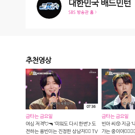
대한민국 배드민턴
SBS 방송관 홈
추천영상
07:36
금타는 금요일
금타는 금요일
여심 저격💘🔫 ‘미워도 다시 한번’♪ 도
빈아 씨😚 지금 ‘
전하는 용빈이는 진정한 상남자👍🏻 TV
가는 중이야👉🏻👈