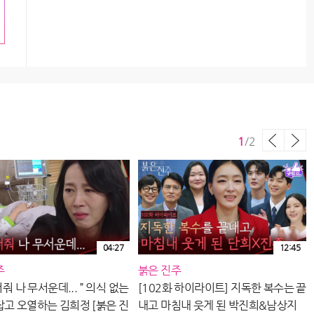
1
/
2
04:27
12:45
주
붉은 진주
 떠줘 나 무서운데... ” 의식 없는
[102화 하이라이트] 지독한 복수는 끝
잡고 오열하는 김희정 [붉은 진
내고 마침내 웃게 된 박진희&남상지