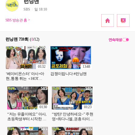
런닝맨
SBS
일 18:10
SBS 방송관 홈
런닝맨 759회
(
8
/12
)
연속재생
01:32
13:48
‘베이비몬스터’ 아사×아
겁쟁이랍니다 #런닝맨
현, 통통 튀는 ＜HOT
SAUCE＞ 만의 매운맛♨
(ft. 밀크쉐이크)
01:30
01:23
“저는 유졸이에요” 아사,
“방탄! 안녕하세요~” 주현
초등학생부터 시작한 연
영×최다니엘, 권총 타이밍
습생 일화! (ft. 주현영 일본
까지 맞힌 완벽한 인사법
어)
★