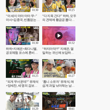
01:30
01:25
“아 세이 마마 마마 무~”
“다 지옥 간다!” 하하, 모두
아사×김종국, 빈틈없는 팀
의 견제에 황금공 뽑다가
워크로 첫 득점 성공↗
퍼붓는 저주↘
01:30
01:32
하하×지예은×최다니엘,
“하지마악!!!” 지예은, 열
공포체험 코스에 혼비백
일하는 귀신에 보답하는
산↘
고음★ (ft. 공포체험)
01:25
01:27
“되게 무서운데?” 유재석
‘톱니 소유자’ 유재석, 매
×양세찬, 세 명의 겁보들
섭게 과일 낚아채는 남다
놀리려다 역관광♨
른 부리!
01:29
00:41