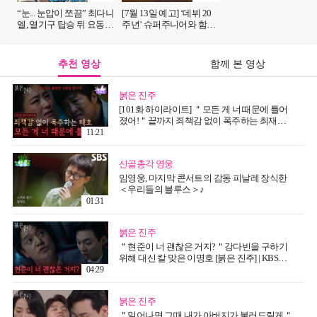
“눈... 눈압이 쪼끔” 최다니
[7월 13일 예고] ‘데뷔 20
엘, 열기구 탑승 뒤 요동치
주년’ 슈퍼주니어와 함께
는 새가슴↘
떠나는 백 투 더 2010★ (ft.
몸싸움 대전)
추천 영상
함께 본 영상
붉은 진주
[101화 하이라이트] ＂모든 게 너 때문에 틀어
졌어!＂끝까지 죄책감 없이 폭주하는 최재성
[붉은 진주] | KBS 260806 방송
11:21
산골총각 영웅
임영웅, 마지막 콘서트의 감동 피날레 장식한
＜우리들의 블루스＞♪
01:31
붉은 진주
＂현준이 너 괜찮은 거지?＂강다빈을 구하기
위해 대신 칼 맞은 이명호 [붉은 진주] | KBS
260806 방송
04:29
붉은 진주
＂일어나면 그때 내가 아버지가 불러드릴게＂