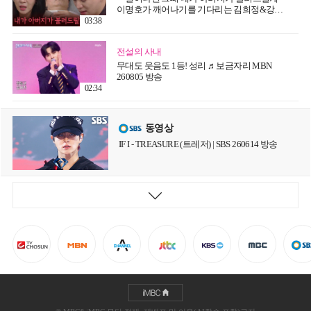
이명호가 깨어나기를 기다리는 김희정&강다
빈 [붉은 진주] | KBS 260806 방송
03:38
전설의 사내
무대도 웃음도 1등! 성리 ♬보금자리 MBN
260805 방송
02:34
동영상
IF I - TREASURE (트레저) | SBS 260614 방송