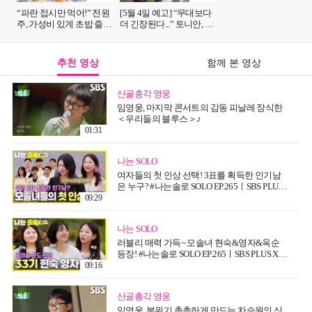
“파란 접시만 먹어!” 전원
[5월 4일 예고] “무대보다
주, 가성비 있게 초밥 즐기
더 긴장된다...” 토니안, 떨
는 짠대모의 입맛↗
리는 그녀와의 소개팅♥
추천 영상
함께 본 영상
산골총각 영웅
임영웅, 마지막 콘서트의 감동 피날레 장식한
＜우리들의 블루스＞♪
01:31
나는 SOLO
여자들의 첫 인상 선택! 3표를 획득한 인기남
은 누구? #나는솔로 SOLO EP.265ㅣSBS PLUS
X ENAㅣ수요일 밤 10시 30분
09:29
나는 SOLO
러블리 매력 가득~ 모솔녀 현숙&영자&옥순
등장! #나는솔로 SOLO EP.265ㅣSBS PLUS X
ENAㅣ수요일 밤 10시 30분
09:16
산골총각 영웅
임영웅, 분위기 촉촉하게 만드는 차승원의 신