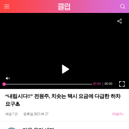
“내립시다!!” 전원주, 치솟는 택시 요금에 다급한 하차
요구♨
재생 7 건
등록일 2025. 04. 27
더보기↓