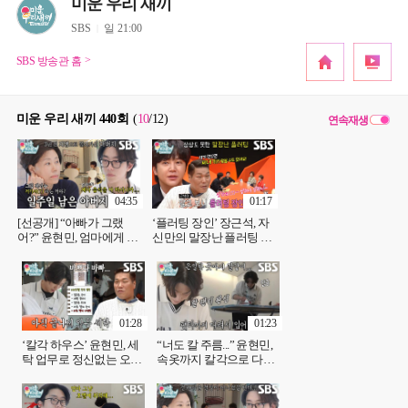
미운 우리 새끼
SBS
일 21:00
SBS 방송관 홈
미운 우리 새끼 440회
(
10
/12
)
연속재생
04:35
01:17
[선공개] “아빠가 그랬
‘플러팅 장인’ 장근석, 자
어?” 윤현민, 엄마에게 전
신만의 말장난 플러팅 비
해 듣는 아버지의 진심 (ft.
법 소개♥
또 다른 어머니)
01:28
01:23
‘칼각 하우스’ 윤현민, 세
“너도 칼 주름...” 윤현민,
탁 업무로 정신없는 오전
속옷까지 칼각으로 다려
루틴↗
입는 세심함!