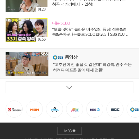
청곡 ＜거리에서＞ 열창!
01:28
나는 SOLO
“모솔 맞아?” 놀라운 비주얼의 등장! 정숙&영
숙&순자 #나는솔로 SOLO EP.265ㅣSBS PLUS
X ENAㅣ수요일 밤 10시 30분
08:56
동영상
“고추전이 전 좋을 것 같은데” 최강록, 안주 주문
하려다 데프콘 말에 태세 전환!