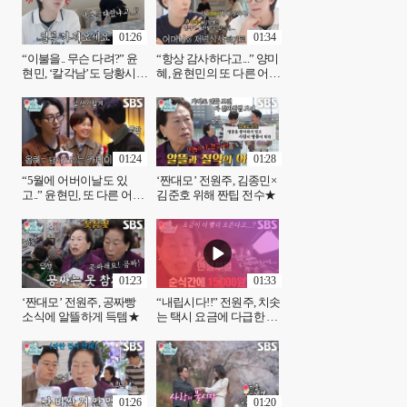
01:26
01:34
“이불을.. 무슨 다려?” 윤
“항상 감사하다고...” 양미
현민, ‘칼각남’도 당황시키
혜, 윤현민의 또 다른 어머
는 엄마의 질문!
니에게 전하는 진심
01:24
01:28
“5월에 어버이날도 있
‘짠대모’ 전원주, 김종민×
고..” 윤현민, 또 다른 어머
김준호 위해 짠팁 전수★
니에게 달아드리는 카네
이션♥
01:23
01:33
‘짠대모’ 전원주, 공짜빵
“내립시다!!” 전원주, 치솟
소식에 알뜰하게 득템★
는 택시 요금에 다급한 하
차 요구♨
01:26
01:20