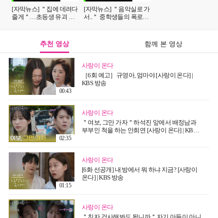
[자막뉴스] ＂집에 데려다
[자막뉴스] ＂음악실로 가
줄게＂…초등생 유괴 시
서..＂ 중학생들의 폭로에
도한 20대 남성 3명에 '발
학부모 '발칵' | 이슈픽
칵' | 이슈픽
추천 영상
함께 본 영상
사랑이 온다
［6회 예고］규영아, 엄마야 [사랑이 온다] |
KBS 방송
00:43
사랑이 온다
＂여보, 그만 가자＂하석진 앞에서 배정남과
부부인 척을 하는 안희연 [사랑이 온다] | KBS
260808 방송
02:35
사랑이 온다
[6화 선공개] 내 방에서 뭐 하냐 지금? [사랑이
온다] | KBS 방송
01:15
사랑이 온다
＂친자 검사해봐도 됩니까＂자기 아들이 아니