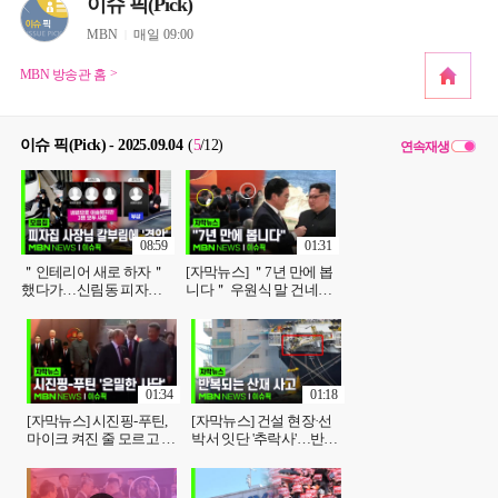
이슈 픽(Pick)
MBN
매일 09:00
MBN 방송관 홈
이슈 픽(Pick) - 2025.09.04
(
5
/12
)
연속재생
08:59
01:31
＂인테리어 새로 하자＂
[자막뉴스] ＂7년 만에 봅
했다가…신림동 피자집
니다＂ 우원식 말 건네자,
사장님 칼부림에 '경악' |
김정은 반응이? | 이슈픽
이슈픽 zip
01:34
01:18
[자막뉴스] 시진핑-푸틴,
[자막뉴스] 건설 현장·선
마이크 켜진 줄 모르고 ＂
박서 잇단 '추락사'…반복
장기 이식으로 불멸＂ | 이
되는 산재 사고 | 이슈픽
슈픽