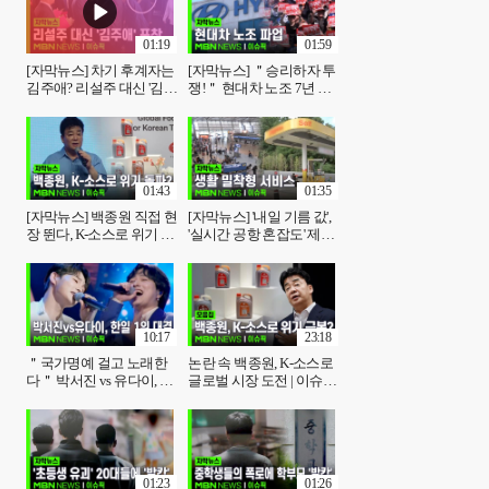
01:19
01:59
[자막뉴스] 차기 후계자는
[자막뉴스] ＂승리하자 투
김주애? 리설주 대신 '김주
쟁!＂ 현대차 노조 7년 만
애' 동행 | 이슈픽
에 파업 돌입 | 이슈픽
01:43
01:35
[자막뉴스] 백종원 직접 현
[자막뉴스] '내일 기름 값',
장 뛴다, K-소스로 위기 돌
'실시간 공항 혼잡도' 제공
파? | 이슈픽
한다 | 이슈픽
10:17
23:18
＂국가명예 걸고 노래한
논란 속 백종원, K-소스로
다＂ 박서진 vs 유다이, 한
글로벌 시장 도전 | 이슈픽
일 1위 대결 성사 | 이슈픽
zip
01:23
01:26