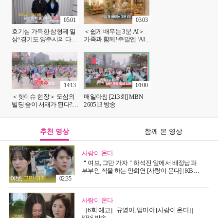
05:01
03:03
호기심 가득한 삼형제 일
＜쉽게 배우는 3분 AI＞
상! 경기도 양주시의 다자
가족과 함께! 주말엔 ‘AI스
녀 혜택은? MBN 260513
마트시티센터’ MBN
방송
260513 방송
14:13
01:00
＜핫이슈 현장＞ 도심의
매일아침 [213회] MBN
빌딩 숲이 서재가 된다?
260513 방송
MBN 260513 방송
추천 영상
함께 본 영상
사랑이 온다
＂여보, 그만 가자＂하석진 앞에서 배정남과
부부인 척을 하는 안희연 [사랑이 온다] | KBS
260808 방송
02:35
사랑이 온다
［6회 예고］규영아, 엄마야 [사랑이 온다] |
KBS 방송