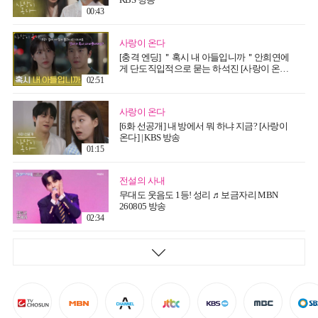
00:43
사랑이 온다
[충격 엔딩] ＂혹시 내 아들입니까＂안희연에
게 단도직입적으로 묻는 하석진 [사랑이 온다] |
KBS 260808 방송
02:51
사랑이 온다
[6화 선공개] 내 방에서 뭐 하냐 지금? [사랑이
온다] | KBS 방송
01:15
전설의 사내
무대도 웃음도 1등! 성리 ♬보금자리 MBN
260805 방송
02:34