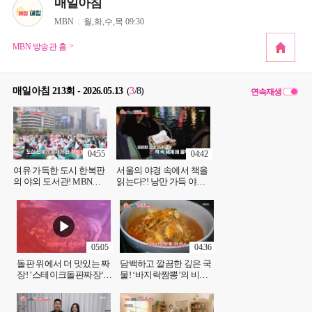
매일아침
MBN
월,화,수,목 09:30
MBN 방송관 홈
매일아침 213회 - 2026.05.13
(
3
/8
)
연속재생
04:55
04:42
여유 가득한 도시 한복판
서울의 야경 속에서 책을
의 야외 도서관! MBN
읽는다?! 낭만 가득 야외
260513 방송
도서관 MBN 260513 방송
05:05
04:36
돌판 위에서 더 맛있는 짜
담백하고 깔끔한 깊은 국
장! ’스테이크돌판짜장‘의
물! ‘바지락짬뽕’의 비법
비법은? MBN 260513 방
MBN 260513 방송
송