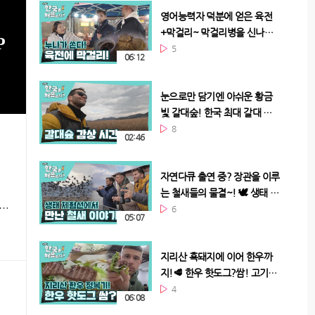
영어능력자 덕분에 얻은 육전
+막걸리~ 막걸리병을 신나게
흔들어보아요~
5
06:12
눈으로만 담기엔 아쉬운 황금
빛 갈대숲! 한국 최대 갈대 군
락지, 순천만 습지
8
02:46
자연다큐 출연 중? 장관을 이루
는 철새들의 물결~! 🕊 생태 체
시대로 떠난 낙안 읍성 타임 슬립 ▶ 이것이 한국인의 흥이다! 약한 자는 살아남을 수 없는(?) 텐션 폭발 K-야시장 ▶ 동물 다큐멘터리 실사판 등장? ‘대자연의 나라’ 노르웨이人들도 감탄한 순천만 습지 대탐험 ▶ 신이시여, 천국을 맛봤습니다...★ TV에서만 보던 마블링 가득 지리산 한우구이 ▶ 야경 찾아 히든 아이 발동! 낭만 가이즈가 찾은 환상적인 순천 에펠탑(?)은 어디?
험선에서 야생과 완벽 동화!
6
05:07
지리산 흑돼지에 이어 한우까
지!🥩 한우 핫도그?쌈! 고기는
잘라 드실게요~
4
06:08