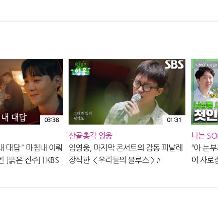
주] | KBS 260807 방송
03:38
01:31
산골총각 영웅
나는 SO
내 대답 ” 마침내 이뤄
임영웅, 마지막 콘서트의 감동 피날레
“아 눈부
[붉은 진주] | KBS
장식한 ＜우리들의 블루스＞♪
이 사로
EP.17
밤 10시