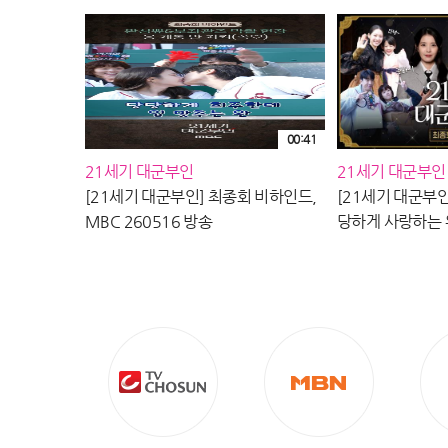
00:41
21세기 대군부인
21세기 대군부인
[21세기 대군부인] 최종회 비하인드,
[21세기 대군부인
MBC 260516 방송
당하게 사랑하는 
마지막 비하인드!
대군부인＞을 사
다🫶🏻, MBC 2