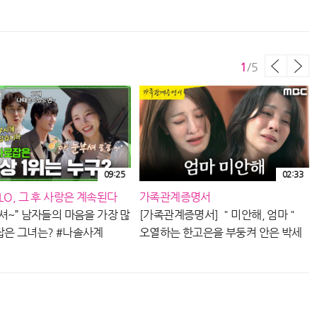
주] | KBS 260807 방송
1
/
5
09:25
02:33
LO, 그 후 사랑은 계속된다
가족관계증명서
셔~” 남자들의 마음을 가장 많
[가족관계증명서] ＂미안해, 엄마＂
잡은 그녀는? #나솔사계
오열하는 한고은을 부둥켜 안은 박세
7ㅣSBS PLUS X ENAㅣ목요일
영, MBC 260807 방송
는
 30분