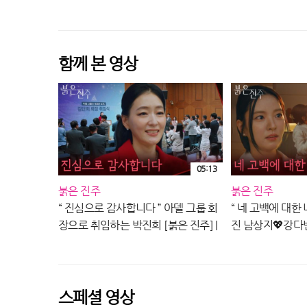
260807 방송
함께 본 영상
05:13
붉은 진주
붉은 진주
“ 진심으로 감사합니다 ” 아델 그룹 회
“ 네 고백에 대한 
장으로 취임하는 박진희 [붉은 진주] |
진 남상지💖강다빈 
KBS 260807 방송
260807 방송
스페셜 영상