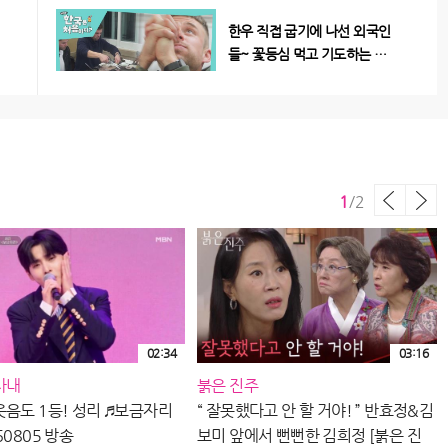
한우 직접 굽기에 나선 외국인
들~ 꽃등심 먹고 기도하는 남
자?! 🙏 마블링 축복을 받을지
8
04:41
어다~
즉흥 밤 산책~ 죽도봉 공원에
서 보는 파노라마 야경!😎
8
1
/
2
03:32
02:34
03:16
사내
붉은 진주
웃음도 1등! 성리 ♬보금자리
“ 잘못했다고 안 할 거야! ” 반효정&김
60805 방송
보미 앞에서 뻔뻔한 김희정 [붉은 진
같