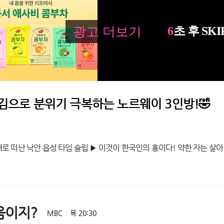
튀김으로 분위기 극복하는 노르웨이 3인방!🤣
▶ 전통놀이→초가집 민박까지?! 600년 전 조선 
음이지?
MBC
목 20:30