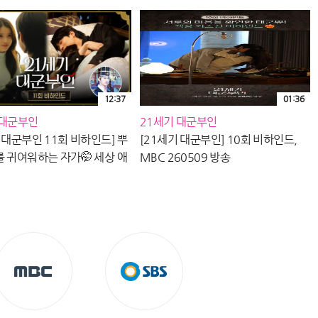
12:37
01:36
 대군부인
21세기 대군부인
 대군부인 11회 비하인드] 뿌
[21세기 대군부인] 10회 비하인드,
를 귀여워하는 자가🤭 세상 애
MBC 260509 방송
달한 대군쀼💗, MBC
5 방송