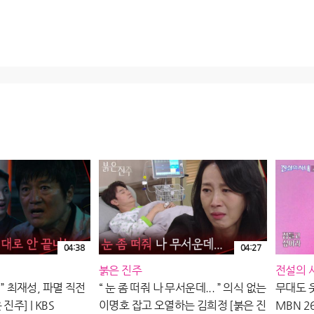
04:38
04:27
붉은 진주
전설의 
 ” 최재성, 파멸 직전
“ 눈 좀 떠줘 나 무서운데... ” 의식 없는
무대도 
진주] | KBS
이명호 잡고 오열하는 김희정 [붉은 진
MBN 2