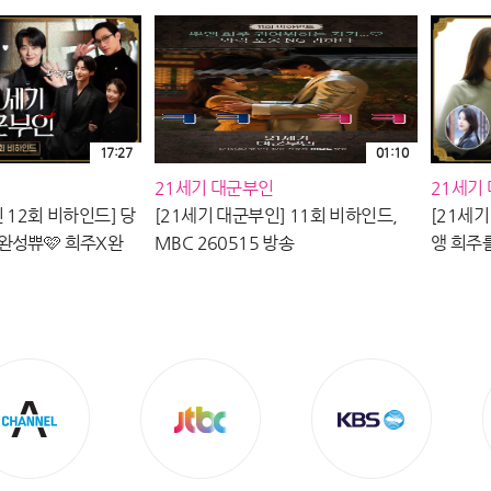
17:27
01:10
21세기 대군부인
21세기
 12회 비하인드] 당
[21세기 대군부인] 11회 비하인드,
[21세기
완성쀼🩷 희주X완
MBC 260515 방송
앵 희주
 그동안 ＜21세기
틋하고 달
랑해주셔서 감사합니
26051
60516 방