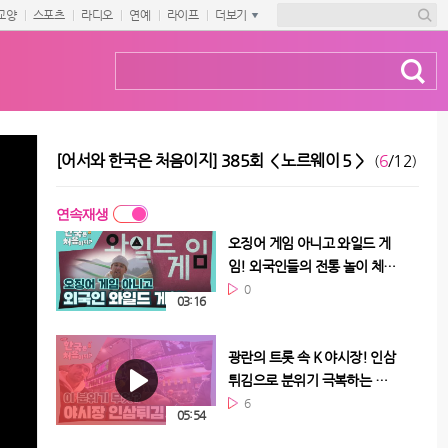
조선시대 실시간 체험? 순천 낙
교양
스포츠
라디오
연예
라이프
더보기
안 읍성 대탐험!🌎
0
05:44
성벽에서 시작된 예뻐요😍 플
러팅~ 풍경도 하트도 다 예쁘
[어서와 한국은 처음이지] 385회 ＜노르웨이 5＞
6
/12
(
)
답니다!
0
02:38
연속재생
오징어 게임 아니고 와일드 게
임! 외국인들의 전통 놀이 체
험!
0
03:16
광란의 트롯 속 K 야시장! 인삼
튀김으로 분위기 극복하는 노
르웨이 3인방!🤣
6
05:54