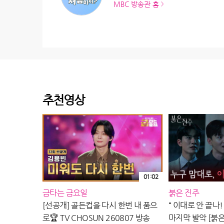
MBC 방송관 홈
추천영상
01:02
금타는 금요일
붉은 진주
[선공개] 골든컵을 다시 한번 내 품으
“ 이대로 안 끝나!
로🏆 TV CHOSUN 260807 방송
마지막 발악 [붉은 