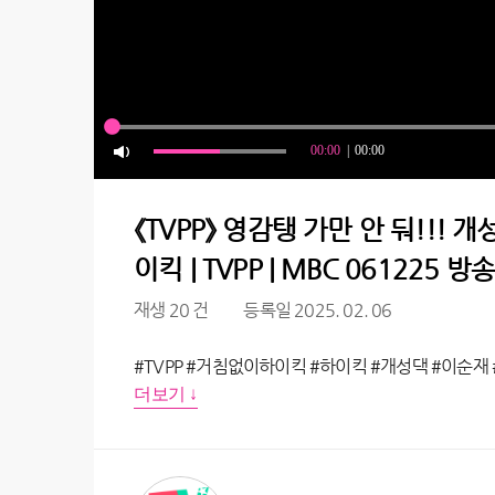
《TVPP》 영감탱 가만 안 둬!!! 
이킥 | TVPP | MBC 061225 방송
재생 20 건
등록일 2025. 02. 06
#TVPP #거침없이하이킥 #하이킥 #개성댁 #이순재 #
더보기 ↓