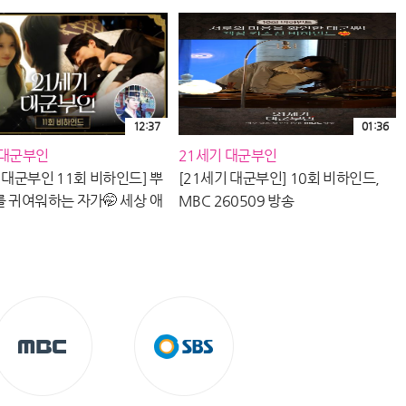
08:46
아탐구
[캐바캐]🌸존예로운 문가영🌸
드라마 속 캐릭터 성격 비교 영
상! 불신불만 최수지부터 엉뚱
544
08:06
발랄 여하진까지•̀.̫•́✧ Moon
12:37
01:36
Ga Yeong
 대군부인
21세기 대군부인
[캐바캐]😽믿고 보는 김동욱😽
드라마 속 캐릭터 성격 비교!!
 대군부인 11회 비하인드] 뿌
[21세기 대군부인] 10회 비하인드,
쾌남👊조장풍&겉바속촉🍪이
107
를 귀여워하는 자가🤭 세상 애
MBC 260509 방송
06:35
정훈 Kim Dong Wook
달한 대군쀼💗, MBC
5 방송
[캐바캐]📚연기의 정석 조정석
📚 드라마 속 캐릭터 성격 비
교! 아련보스⭐은시경&형사포
90
09:51
스🚔차동탁
[임영웅] 잘생겼는데 노래까지
잘 불러버리네..😍 믿고 듣는
임영웅 감성 노래 모음🎤 남자
86