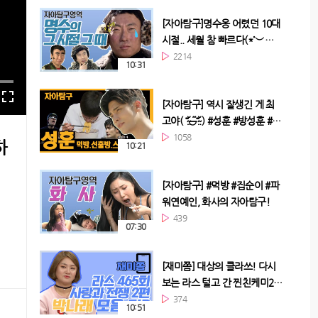
[자아탐구]명수옹 어렸던 10대
시절.. 세월 참 빠르다(*˙︶
˙*)☆*° #TVPP #박명수 #무한
2214
10:31
도전 #명수 #자아탐구 #자탐영
역 #자아탐구영역
[자아탐구] 역시 잘생긴 게 최
고야( ⁼̴̤̆◡̶͂⁼̴̤̆ ) #성훈 #방성훈 #로
이방 #TVPP #자아탐구영역 #
1058
하
10:21
자탐영역 #자아탐구
[자아탐구] #먹방 #집순이 #파
워연예인, 화사의 자아탐구!
439
07:30
[재미쫌] 대상의 클라쓰! 다시
보는 라스 털고 간 찐친케미2 #
박나래와 친구들
374
10:51