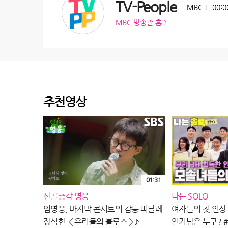
TV-People
MBC
00:0
MBC 방송관 홈
추천영상
01:31
산골총각 영웅
나는 SOLO
임영웅, 마지막 콘서트의 감동 피날레
여자들의 첫 인상
장식한 ＜우리들의 블루스＞♪
인기남은 누구? 