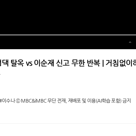
개성댁 탈옥 vs 이순재 신고 무한 반복 | 거침없이
이수나 ⓒ MBC&iMBC 무단 전재, 재배포 및 이용(AI학습 포함) 금지