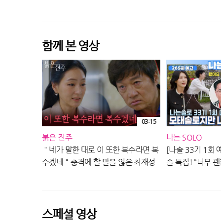
EP.265ㅣSBS 
밤 10시 30분
함께 본 영상
03:15
붉은 진주
나는 SOLO
＂네가 말한 대로 이 또한 복수라면 복
[나솔 33기 1회 
수겠네＂충격에 할 말을 잃은 최재성
솔 특집! “너무 
[붉은 진주] | KBS 260805 방송
로 맞네” 극과극 
솔로 EP.265ㅣSB
요일 밤
스페셜 영상