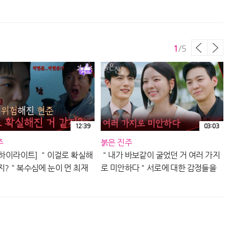
5ㅣSBS PLUS X ENAㅣ수요일
ㅣSBS PLUS X ENAㅣ수요일 밤 10시
 30분
30분
[자아탐구]이 언니는 자아가 너
무 많아.. 나래바 #박사장 #박
1
/
5
카다시안 #조Zl나 까지 박나래
150
10:28
자아탐구!
⭐당신의 집콕을 도와드립니다
👍 나혼산 집콕팁! #TVPP #집
콕 #나혼자산다 #킬링타임 #세
185
10:00
정 #이소라 #박나래 #경수진
12:39
03:03
주
붉은 진주
[자아탐구] 연이연이 장도연이
바쁘다바빠 현대사회를 살아가
화 하이라이트] ＂이걸로 확실해
＂내가 바보같이 굴었던 거 여러 가지
는 토익 905점 장도연 자아탐
118
같지?＂복수심에 눈이 먼 최재
로 미안하다＂서로에 대한 감정들을
녀
07:59
구 #현대지성인 #뼈그맨 #토익
목숨이 위험해진 강다빈 [붉은
풀어가는 김경보&강다빈 [붉은 진주]
K
905점 #나혼자산다
KBS 260805 방송
| KBS 260805 방송
[자아탐구]백주부 달달한 슈가
보이 시절...🥺 #백종원 #TVPP
#자아탐구영역 #자탐영역#자
110