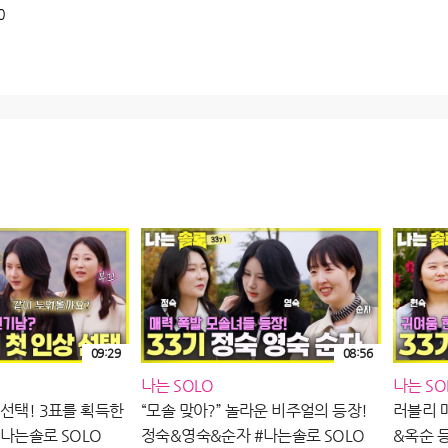
0
09:29
08:56
나는 SOLO
나는 SO
 선택! 3표를 획득한
“모솔 맞아?” 놀라운 비주얼의 등장!
러블리 
#나는솔로 SOLO
정숙&영숙&순자 #나는솔로 SOLO
&옥순 등