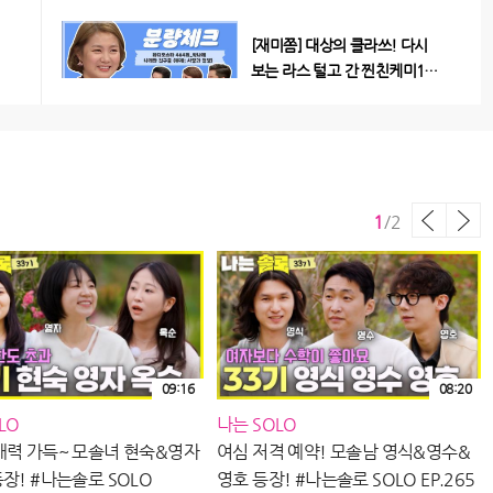
[재미쫌] 대상의 클라쓰! 다시
보는 라스 털고 간 찐친케미1 #
박나래와 친구들
235
28:12
[재미쫌]이 언니 도대체 자아가
몇 개...? 본캐, 부캐, 부부캐까
1
/
2
지! 이효리 자아탐구
243
21:42
[자아탐구] #펭성 #스윗펭 덕
심으로 만든 펭성 모음.ZIP 펭
수 자아탐구
128
10:44
09:16
08:20
[자아탐구] #프로84 + #사장
LO
나는 SOLO
84 + #야인84 = 기안84
매력 가득~ 모솔녀 현숙&영자
여심 저격 예약! 모솔남 영식&영수&
[
117
장! #나는솔로 SOLO
영호 등장! #나는솔로 SOLO EP.265
죽
10:12