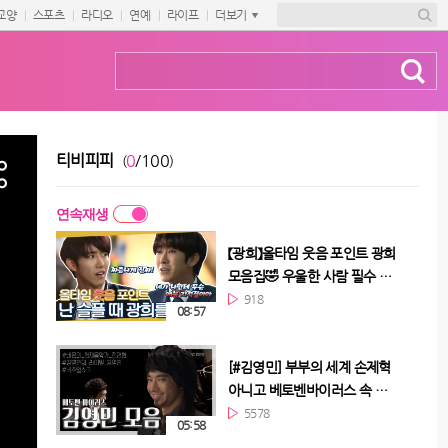
교양
스포츠
라디오
연예
라이프
더보기
티비피피
0
/100
(
)
연속재생
【광희】올타임 웃음 포인트 광희
모음집🤣 우울한 사람 필수 시
청...🌟 | TVPP
918
08:57
[#김영민] 부부의 세계 손제혁
아니고 베토벤바이러스 속 천
재음악가 김영민 모음.ZIP
5578
05:58
#TVPP