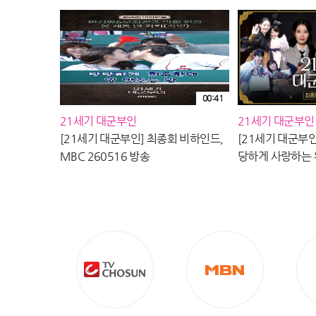
00:41
21세기 대군부인
21세기 대군부인
[21세기 대군부인] 최종회 비하인드,
[21세기 대군부인
MBC 260516 방송
당하게 사랑하는 
마지막 비하인드!
대군부인＞을 사
다🫶🏻, MBC 2