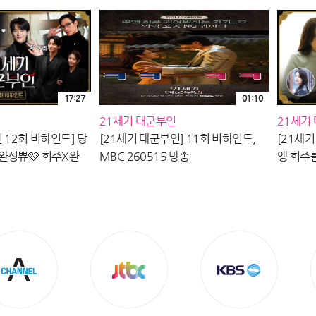
17:27
01:10
21세기 대군부인
21세기
 12회 비하인드] 당
[21세기 대군부인] 11회 비하인드,
[21세기
완성쀼🩷 희주X완
MBC 260515 방송
앵 희주
 그동안 ＜21세기
틋하고 달
랑해주셔서 감사합니
26051
60516 방