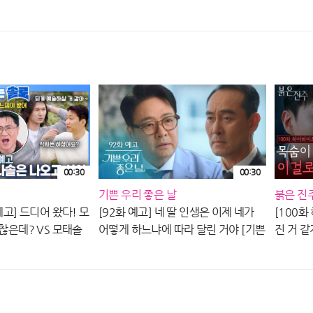
PLUS X ENAㅣ수요일
EP.265ㅣSBS PLUS X ENAㅣ수요일
EP.26
밤 10시 30분
밤 10시
00:30
00:30
기쁜 우리 좋은 날
붉은 진
예고] 드디어 왔다! 모
[92화 예고] 네 딸 인생은 이제 네가
[100
괜찮은데? VS 모태솔
어떻게 하느냐에 따라 달린 거야 [기쁜
진 거 
매력 개봉박두! #나는
우리 좋은 날] | KBS 방송
성으로 
S PLUS X ENAㅣ수
진주] | 