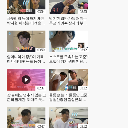
03:54
03:55
사투리의 늪에 빠져버린
박지현 입안 가득 퍼지는
박지현, 아직은 어려운 서
목포의 맛🌊 상다리 부러
울말의 세계💦, MBC
지는 박나래표 12첩 한 상,
250207 방송
MBC 250207 방송
03:50
03:12
할머니의 애정(?)이 가득
스스로를 구속하는 고준?!
한 나래네💗 목포 동생 박
모델이 되기 위한 험난한
지현을 위한 무한 반찬 나
오다리 교정🙊, MBC
눔, MBC 250207 방송
250207 방송
02:37
03:32
장 볼 때도 멈추지 않는 고
들통 없는 거 들통난 고준!
준의 말재간! 제대로 웃음
첩첩산중인 김성균의 수
저격당한 김성균🤣, MBC
육 삶기🤣, MBC 250207
250207 방송
방송
03:47
03:52