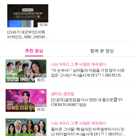
방송
워하는 자가🤭 세상 애틋
하고 달달한 대군쀼💗,
MBC 260515 방송
01:36
[21세기 대군부인] 10회
비하인드, MBC 260509
방송
추천 영상
함께 본 영상
나는 SOLO, 그 후 사랑은 계속된다
“아 눈부셔~” 남자들의 마음을 가장 많이 사로
잡은 그녀는? #나솔사계 EP.177ㅣSBS PLUS X
ENAㅣ목요일 밤 10시 30분
09:25
금타는 금요일
[선공개] 골든컵을 다시 한번 내 품으로🏆 TV
CHOSUN 260807 방송
01:02
나는 SOLO, 그 후 사랑은 계속된다
돌아온 그녀들! 확 달라진 비주얼부터 다시 만
난 라이벌까지! #나솔사계 EP.177ㅣSBS PLUS