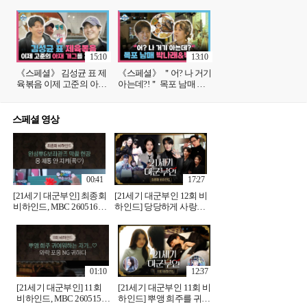
🧑‍🍳 고준 입맛 저격한 김
고리, MBC 250207 방송
성균 표 김치제육&수육
요리🤤 | #고준 #김성균
MBC250207방송
15:10
13:10
《스페셜》 김성균 표 제
《스페셜》 ＂어? 나 거기
육볶음 이제 고준의 아재
아는데?!＂ 목포 남매 박
개그를 곁들인, MBC
나래 박지현, MBC
250207 방송
250207 방송
스페셜 영상
00:41
17:27
[21세기 대군부인] 최종회
[21세기 대군부인 12회 비
비하인드, MBC 260516
하인드] 당당하게 사랑하
방송
는 완성쀼🩷 희주X완 마
지막 비하인드! 그동안 ＜
21세기 대군부인＞을 사
랑해주셔서 감사합니다
🫶🏻, MBC 260516 방
01:10
12:37
[21세기 대군부인] 11회
[21세기 대군부인 11회 비
비하인드, MBC 260515
하인드] 뿌앵 희주를 귀여