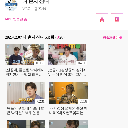
나 혼자 산다
MBC
금 23:10
MBC 방송관 홈
2025.02.07 나 혼자 산다 582회
(
9
/20
)
연속재생
03:12
04:11
[선공개] 돌변한 박나래X
[선공개] 김성균의 김치에
박지현의 눈빛🎴 화투패
두 눈이 번쩍 뜨인 고준👀
를 주고받으며 감도는 묘
정성 가득 김치를 나누는
한 긴장감, MBC 250207
귀한 친구, MBC 250207
방송
방송
02:31
03:36
목포의 위인에게 초대받
과거 경쟁 업체(?) 출신 박
은 박지현?!😲 위인을 위
나래X박지현?! 꽃피는 두
해 착실하게 박멸하는 입
사람의 고향 토크🤣, MBC
냄새, MBC 250207 방송
250207 방송