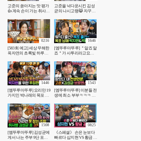
고준의 쏟아지는 맛 평가
고준을 넉다운시킨 김성
👍 계속 손이 가는 취사병
균의 나시고랭😹 자꾸만
김성균표 김치 제육, MBC
맴도는 나시고랭의 진한
250207 방송
여운, MBC 250207 방송
02:16
16:46
[583회 예고] 세상 무해한
[엠뚜루마뚜루] ＂알죠 알
옥자연의 초록빛 하루🍀
죠＂가 사투리라고요🧐
& 대상 전현무 우상 손범
성공한 목포 출신 박지현
수를 만나다✨, MBC
X박나래의 사투리 논쟁ㅣ
250214 방송
#박지현 #박나래
MBC250207방송
14:46
15:43
[엠뚜루마뚜루] 요리만 19
[엠뚜루마뚜루] 이분들 전
가지인 박나래의 목포 밥
생에 최소 부부ㅋㅋㅋ 아
상🍚 먹고 할머니 떠올린
재 개그로 찐 행복 느끼는
박지현😅 | #박나래 #박지
고준&김성균의 찐친 케
현 MBC250207방송
미🤣 | #고준 #김성균
MBC250207방송
15:08
08:25
[엠뚜루마뚜루] 김성균에
《스페셜》 손은 눈보다
게서 나는 주부 9단 포스
빠르다 삽지현 VS 황금 갈