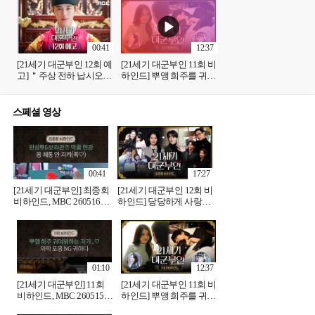
MBC 260515 방송
고 격돌하다, MBC
260515 방송
00:41
12:37
[21세기 대군부인 12회 예
[21세기 대군부인 11회 비
고] ＂주상 전하 납시오＂,
하인드] 뿌앵 희주를 귀여
MBC 260516 방송
워하는 자가🤭 세상 애틋
하고 달달한 대군쀼💗,
MBC 260515 방송
스페셜 영상
00:41
17:27
[21세기 대군부인] 최종회
[21세기 대군부인 12회 비
비하인드, MBC 260516
하인드] 당당하게 사랑하
방송
는 완성쀼🩷 희주X완 마
지막 비하인드! 그동안 ＜
21세기 대군부인＞을 사
랑해주셔서 감사합니다
🫶🏻, MBC 260516 방
01:10
12:37
[21세기 대군부인] 11회
[21세기 대군부인 11회 비
비하인드, MBC 260515
하인드] 뿌앵 희주를 귀여
방송
워하는 자가🤭 세상 애틋