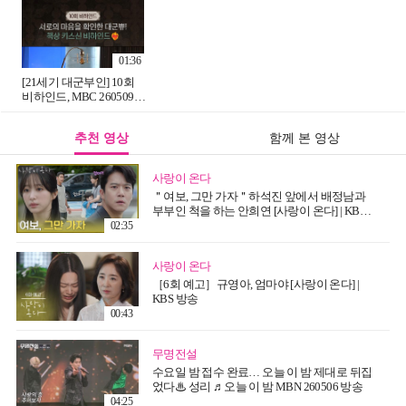
하고 달달한 대군쀼💗,
MBC 260515 방송
01:36
[21세기 대군부인] 10회
비하인드, MBC 260509
방송
추천 영상
함께 본 영상
사랑이 온다
＂여보, 그만 가자＂하석진 앞에서 배정남과
부부인 척을 하는 안희연 [사랑이 온다] | KBS
260808 방송
02:35
사랑이 온다
［6회 예고］규영아, 엄마야 [사랑이 온다] |
KBS 방송
00:43
무명전설
수요일 밤 접수 완료… 오늘 이 밤 제대로 뒤집
었다♨ 성리 ♬오늘 이 밤 MBN 260506 방송
04:25