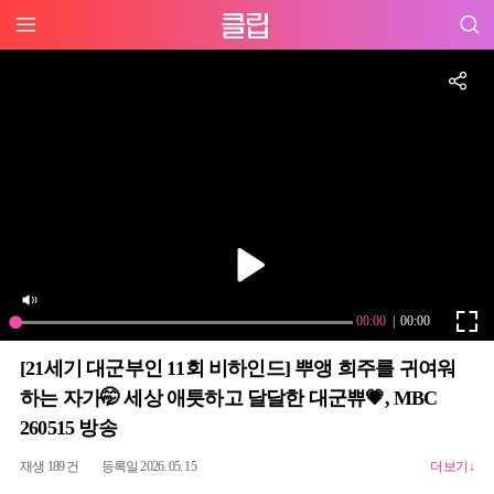
[21세기 대군부인 11회 비하인드] 뿌앵 희주를 귀여워
하는 자가🤭 세상 애틋하고 달달한 대군쀼💗, MBC
260515 방송
재생 189 건
등록일 2026. 05. 15
더보기↓