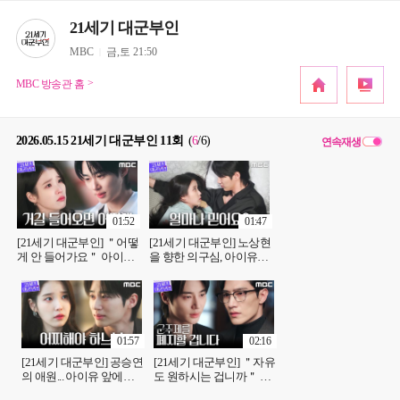
21세기 대군부인
MBC
금,토 21:50
MBC 방송관 홈
2026.05.15 21세기 대군부인 11회
(
6
/6
)
연속재생
01:52
01:47
[21세기 대군부인] ＂어떻
[21세기 대군부인] 노상현
게 안 들어가요＂ 아이유,
을 향한 의구심, 아이유의
깨어난 변우석 품에서 눈
조심스러운 질문, MBC
물을 쏟아내다, MBC
260515 방송
260515 방송
01:57
02:16
[21세기 대군부인] 공승연
[21세기 대군부인] ＂자유
의 애원... 아이유 앞에서
도 원하시는 겁니까＂ 변
내비친 변우석의 고민,
우석X노상현, 왕실을 두