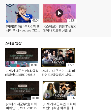
방송
poppop), MBC 250426 방
송
09:04
13:54
[미방분] 4월 4주차 1위 엔
《스페셜》 경민(TWS) X
시티 위시 – poppop (NCT
에이나 X 도훈 , 4월 넷째
WISH - poppop), MBC
주 음악중심 MC 컷 모음!,
250426 방송
MBC 250426 방송
스페셜 영상
00:41
17:27
[21세기 대군부인] 최종회
[21세기 대군부인 12회 비
비하인드, MBC 260516
하인드] 당당하게 사랑하
방송
는 완성쀼🩷 희주X완 마
지막 비하인드! 그동안 ＜
21세기 대군부인＞을 사
랑해주셔서 감사합니다
🫶🏻, MBC 260516 방
01:10
12:37
[21세기 대군부인] 11회
[21세기 대군부인 11회 비
비하인드, MBC 260515
하인드] 뿌앵 희주를 귀여