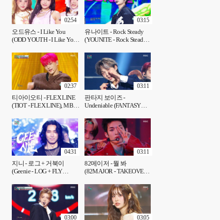
02:54
03:15
오드유스 - I Like You
유나이트 - Rock Steady
(ODD YOUTH - I Like You),
(YOUNITE - Rock Steady),
MBC 250426 방송
MBC 250426 방송
02:37
03:11
티아이오티 - FLEX LINE
판타지 보이즈 -
(TIOT - FLEX LINE), MBC
Undeniable (FANTASY
250426 방송
BOYS - Undeniable), MBC
250426 방송
04:31
03:11
지니 - 로그 + 거북이
82메이저 - 뭘 봐
(Geenie - LOG + FLY
(82MAJOR - TAKEOVER),
TURTLE), MBC 250426 방
MBC 250426 방송
송
03:00
03:05