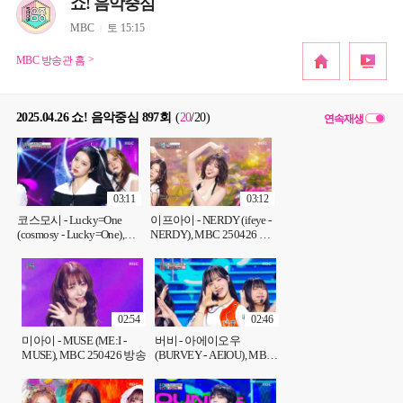
쇼! 음악중심
MBC
토 15:15
MBC 방송관 홈
2025.04.26 쇼! 음악중심 897회
(
20
/20
)
연속재생
03:11
03:12
코스모시 - Lucky=One
이프아이 - NERDY (ifeye -
(cosmosy - Lucky=One),
NERDY), MBC 250426 방
MBC 250426 방송
송
02:54
02:46
미아이 - MUSE (ME:I -
버비 - 아에이오우
MUSE), MBC 250426 방송
(BURVEY - AEIOU), MBC
250426 방송