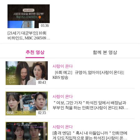
방송
워하는 자가🤭 세상 애틋
하고 달달한 대군쀼💗,
MBC 260515 방송
01:36
[21세기 대군부인] 10회
비하인드, MBC 260509
방송
추천 영상
함께 본 영상
사랑이 온다
［6회 예고］규영아, 엄마야 [사랑이 온다] |
KBS 방송
00:43
사랑이 온다
＂여보, 그만 가자＂하석진 앞에서 배정남과
부부인 척을 하는 안희연 [사랑이 온다] | KBS
260808 방송
02:35
사랑이 온다
[충격 엔딩] ＂혹시 내 아들입니까＂안희연에
게 단도직입적으로 묻는 하석진 [사랑이 온다] |