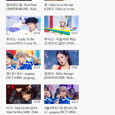
앰퍼샌드원 - Kick Start
츄 - Only cry in the rain
(AMPERS&ONE - Kick
(CHUU - Only cry in the
Start), MBC 250426 방송
rain), MBC 250426 방송
03:14
03:15
투어스 - Lucky To Be
투어스 - 마음 따라 뛰는
Loved (TWS - Lucky To Be
건 멋지지 않아? (TWS -
Loved), MBC 250426 방송
Countdown!), MBC
250426 방송
03:16
03:01
엔시티 위시 - poppop
권은비 - Hello Stranger
(NCT WISH - poppop),
(KWON EUNBI - Hello
MBC 250426 방송
Stranger), MBC 250426 방
송
03:39
03:22
카이 - Wait On Me (KAI -
4월 4주차 1위 엔시티 위
Wait On Me), MBC 250426
시 - poppop (NCT WISH -