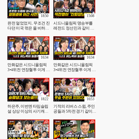
재구성] 23회 l KBS방송
코치 편➁ {경기의재구
성} 24회 / KBS방송
18:50
15:08
완전 얼었었지.. 무조건 진
시드니올림픽 명승부를
다던 미국 꺾은 올 비하인
레전드 정선민과 같이 본
드 감독만 긴장한거야 김
다면?? 선수 정선민도 난
인식 감독편➀ [경기의재
감했던 이유?? 정선민 감
구성] 26화 | KBS 방송
독편 ➀ [경기의 재구성]
28회 l KBS방송
16:34
16:34
만화같은 시드니올림픽
만화같은 시드니올림픽
3•4위전 연장혈투 이게 들
3•4위전 연장혈투 이게 들
어갔다고?!!(필드골 성공
어갔다고?!!(필드골 성공
률 무엇?) 정선민 감독편
률 무엇?) 정선민 감독편
➁ [경기의재구성] 29화 l
➁ [경기의재구성] 29화 l
[KBS방송]
KBS방송
18:22
16:53
하은주, 이번엔 타임슬립
기적의 리버스 스윕, 주인
설 상상 이상의 사기캐였
공들과 5차전 경기 같이
던 언니들.. 여농 레전드
본다면? 우승 비하인드 공
정선민 감독편 [경기의재
개! 도로공사 배유나, 임명
구성]30화 l KBS방송
옥 선수편 ➀ [경기의재구
성]31회 l KBS방송