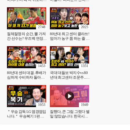
2014 농구 금메달 멤버 이
네(뒷감당은 몰라..) 2014
야기 2번째편 경기의재구
농구 금메달 멤버 마지막
성 39화 l 유료광고 포함
편 경기의재구성 40화 ㅣ
lKBS 방송
유료광고포함
27:48
20:25
절체절명의 순간, 뽈 가져
80년대 최고 센터 클라쓰!
간 선수는? 우즈벡 연장
엄마가 농구 쫌 하는 줄 알
대혈투 찐 뒷이야기 김학
았는데 이 정도일줄.. 조문
범 감독 마지막편 [경기의
주 선수편 ➀ [경기의재구
재구성] 41화ㅣ유료광고
성] 42화ㅣKBS 방송
포함 ㅣKBS 방송
14:53
13:51
80년대 센터 대결..후배가
국대 대들보 박지수vs 80
심하게 수비하자 돌아온
년대 최고센터 조문주...당
결과는?(스물 여섯이 노장
신의 선택은?(중국 홈에서
이던 시절ㄷㄷ)조문주 선
중국을 이겼던 농구 실력..
수편 ➁ [경기의재구성]
리스펙)조문주 선수편 마
43화 l [KBS방송]
지막 [경기의재구성] 44화
| [KBS방송]
19:53
19:49
＂우승 감독 LG 염경엽입
잘했다, 큰 그림 그렸다 별
니다.＂ 우승복기 1편 경
일 많았습니다. 한국시리
기의재구성 45화lKBS방
즈 복기 2편 / 염경엽 감독
송
➁편 경기의 재구성 46화