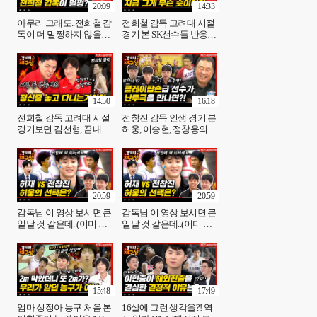
20:09
14:33
아무리 그래도..전희철 감
전희철 감독 고려대 시절
독이 더 멀쩡하지 않을까
경기 본 SK선수들 반응?
요?? (농구캐스터+연대선
(감독님 놀리기 꿀잼..근데
배 피셜) [경기의재구
뒷감당은? 몰라..) 전희철
성]11화ㅣKBS방송
감독편 ➂ [경기의재구성]
12회ㅣKBS 방송
14:50
16:18
전희철 감독 고려대 시절
전창진 감독 인생 경기 본
경기보던 김선형, 끝내 폭
허웅, 이승현, 정창용의 평
발?(작심저격..이 콘텐츠
가는? (UFC 아니고 농구
좋네요!) 전희철 감독편_
거든요..) [경기의 재구성]
마지막회 [경기의 재구
14회 | KBS 방송
성]13회 | KBS 방송
20:59
20:59
감독님 이 영상 보시면 큰
감독님 이 영상 보시면 큰
일날 것 같은데..(이미 엎
일날 것 같은데..(이미 엎
질러졌..) [경기의재구
질러졌..) [경기의재구
성]15회 전창진감독편➁ |
성]15회 전창진감독편➁ |
KBS 방송
KBS 방송
15:48
17:49
엄마 성정아 농구 처음 본
16살에 그런 생각을?! 역