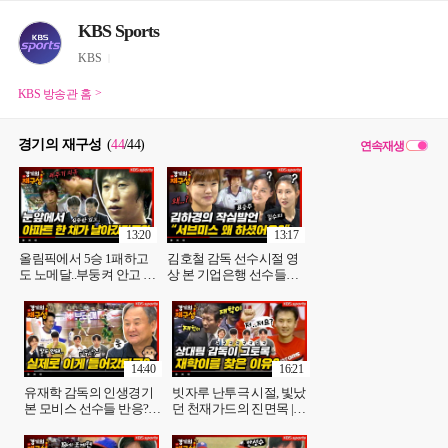
KBS Sports
KBS
KBS 방송관 홈
경기의 재구성
(
44
/44
)
연속재생
13:20
13:17
올림픽에서 5승 1패하고
김호철 감독 선수시절 영
도 노메달..부둥켜 안고 울
상 본 기업은행 선수들의
었던 남자 배구 슬픈 이야
반응은? (작심발언주의)
기 [경기의재구성] 6화 l
[경기의 재구성] 7화 l KBS
KBS방송
방송
14:40
16:21
유재학 감독의 인생경기
빗자루 난투극 시절, 빛났
본 모비스 선수들 반응?
던 천재가드의 진면목 |
(feat. 맞고도 사과한 대인
KBS 방송
배) | KBS 방송