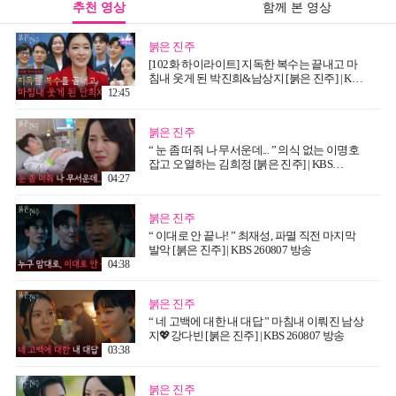
ㅣ유료광고 포함 l [KBS방
추천 영상
함께 본 영상
송]
붉은 진주
[102화 하이라이트] 지독한 복수는 끝내고 마
침내 웃게 된 박진희&남상지 [붉은 진주] | KBS
260807 방송
12:45
붉은 진주
“ 눈 좀 떠줘 나 무서운데... ” 의식 없는 이명호
잡고 오열하는 김희정 [붉은 진주] | KBS
260807 방송
04:27
붉은 진주
“ 이대로 안 끝나! ” 최재성, 파멸 직전 마지막
발악 [붉은 진주] | KBS 260807 방송
04:38
붉은 진주
“ 네 고백에 대한 내 대답 ” 마침내 이뤄진 남상
지💖강다빈 [붉은 진주] | KBS 260807 방송
03:38
붉은 진주