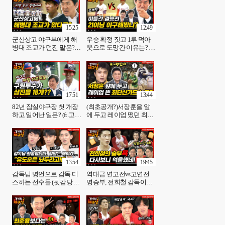
15:25
12:49
군산상고 야구부에게 해
우승 확정 짓고 1루 덕아
병대 조교가 던진 말은?
웃으로 도망간 이유는? 레
레전드가 들려주는 비하
전드 비하인드 썰 [경기의
인드 썰! (ft. 매점 아줌마의
재구성4화] | KBS 방송
놀라운 제구력) [경기의 재
구성 3화]| KBS 방송
17:51
13:44
82년 잠실야구장 첫 개장
(최초공개?)서장훈을 앞
하고 일어난 일은? (ft.고교
에 두고 레이업 떴던 최단
생 조계현과 관중의 미친
신 가드는 누구ㄷㄷ [경기
제구력 그리고 냄새 해방)
의 재구성] 8화 l KBS방송
군산상고 마지막 이야기
[경기의 재구성 5화] | KBS
방송
13:54
19:45
감독님 명언으로 감독 디
역대급 연고전vs고연전
스하는 선수들 (뒷감당 가
명승부, 전희철 감독이랑
능?) [경기의 재구성] 9화
같이 보기(꿀잼보장) [경
ㅣKBS 방송
기의 재구성]10화ㅣKBS
방송