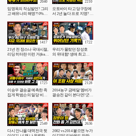
20:40
22:10
임명옥의 작심발언? 그리
오토바이 타고 당구장에
고 배유나의 해명?! 0%의
서 2년 놀다 프로 지명? 탈
기적 코멘터리 결말은? 도
고교급 야구천재의 찐실
로공사 배유나, 임명옥 선
력! (feat. 투수 박명환) 장
수편 ➁ [경기의재구성]32
성호 위원편➀ [경기의재
회 l [KBS방송]
구성]33회 / KBS방송
14:17
17:22
21년 전 장스나 국대시절,
우리가 몰랐던 장성호
리딩 히터란 이런 거(feat.
의 위대함! 생애 최고
김종국 도루 비밀 누설, 크
로 잘 쳤던 그시절♡♥(부
보 슬라이더 장인은?) 장
산AG한일전 이야기) 장성
성호 위원편➁ [경기의재
호 위원편➂ [경기의재구
구성]34회 / KBS방송
성]35회 l [KBS방송]
17:25
21:28
이승우 결승골 예측한 족
2014농구 금메달 멤버가
집게 학범슨의 밀당 비법
결승전 같이 본다면?군대
김학범 감독편 ➁ [경기의
를 가지 그랬어? 양동근,
재구성] 37회 lKBS 방송
양희종,오세근,김선형 ➀
편 경기의재구성 38화 l
[KBS방송]
25:49
26:36
다시 안나올 대역전극 뒷
2002 vs 2014 붙으면 누가
이야기..너 왜 나 위로하냐
이길까? 리바운드 안하시