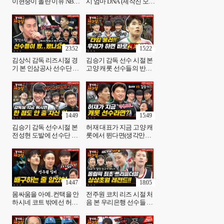
이현중이 놀란 이유 NBA
시 엄마 DNA (제작진 모두
OO과 복붙 (a.k.a 롤플레이
가슴이 웅장...) 성정아 선
의 정석) [경기의재구
수편➁ [경기의 재구성]17
성]16화 | KBS 방송
화 ㅣ KBS 방송
23:52
15:22
김상식 감독 리즈시절 경
김승기 감독 선수 시절 본
기 본 인삼공사 선수단 반
고양 캐롯 선수들의 반응?
응은?(역대급 리액션!) 김
너 나와!(저희는 냉정합니
상식 감독편 ➀ [경기의 재
다)김승기 감독편 ➀[경기
구성] 18회ㅣ KBS 방송
의재구성] 20화ㅣ KBS 방
송
14:49
15:49
김승기 감독 선수시절 본
허재 대표가 지금 고양 캐
전성현 도발에 선수단 정
롯에서 뛴다면(생각만해
신 혼미그냥 쏘세요 김승
도 흐뭇?) 선수들은 좋아
기 감독편 ➁[경기의재구
할까? 김승기 감독편③
성] 21화ㅣ KBS 방송
[경기의 재구성] 22화ㅣ
KBS 방송
14:47
18:05
몸싸움을 아예..컨택을 안
전주원 코치 리즈 시절 처
하시네 코트 밖에선 허당?
음 본 우리은행 선수들 반
작심폭로시간-우리은행
응은? 트리플 더블이라..
전주원 코치편 ➀ [경기의
슈터 지분이 50% 전주원