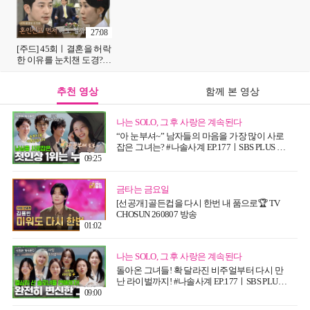
생]| KBS 방송
27:08
[주드] 45회ㅣ결혼을 허락
한 이유를 눈치챈 도경?!
[황금빛 내 인생]| KBS 방
송
추천 영상
함께 본 영상
나는 SOLO, 그 후 사랑은 계속된다
“아 눈부셔~” 남자들의 마음을 가장 많이 사로
잡은 그녀는? #나솔사계 EP.177ㅣSBS PLUS X
ENAㅣ목요일 밤 10시 30분
09:25
금타는 금요일
[선공개] 골든컵을 다시 한번 내 품으로🏆 TV
CHOSUN 260807 방송
01:02
나는 SOLO, 그 후 사랑은 계속된다
돌아온 그녀들! 확 달라진 비주얼부터 다시 만
난 라이벌까지! #나솔사계 EP.177ㅣSBS PLUS
X ENAㅣ목요일 밤 10시 30분
09:00