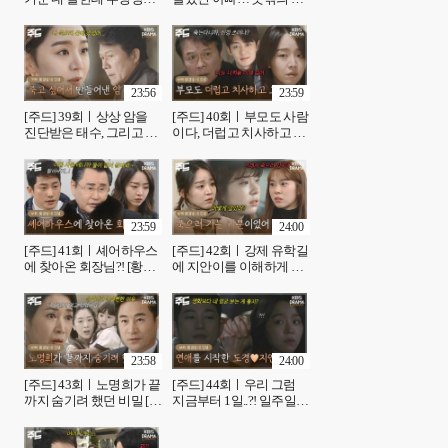
는 마음...＂ 지안에게 서
사 결과 [황금빛 내 인생]|
운한 마음을 털어놓는 태
KBS 방송
수 [황금빛 내 인생]| KBS
방송
23:56
23:59
[주드] 39회ㅣ상상 암을
[주드] 40회ㅣ부모도 사람
진단받은 태수, 그리고 지
이다, 더럽고 치사하고 그
안의 충격 고백?! [황금빛
래! [황금빛 내 인생]| KBS
내 인생]| KBS 방송
방송
23:59
24:00
[주드] 41회ㅣ셰어하우스
[주드] 42회ㅣ강제 유학길
에 찾아온 회장님?! [황금
에 지안이를 이해하게 된
빛 내 인생]| KBS 방송
지수 [황금빛 내 인생]|
KBS 방송
23:58
24:00
[주드] 43회ㅣ노명희가 끝
[주드] 44회ㅣ우리 그럼
까지 숨기려 했던 비밀 [황
지금부터 1일..?! 일주일
금빛 내 인생]| KBS 방송
동안 연애를 하기로 한 도
경❤지안 [황금빛 내 인