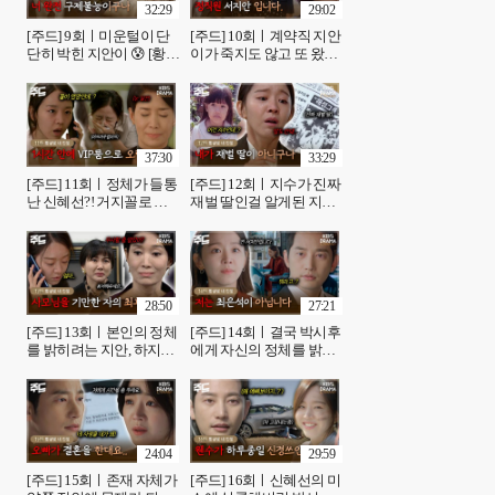
32:29
29:02
[주드] 9회ㅣ미운털이 단
[주드] 10회ㅣ계약직 지안
단히 박힌 지안이 😰 [황금
이가 죽지도 않고 또 왔네
빛 내 인생]| KBS 방송
~🎵 [황금빛 내 인생]| KBS
방송
37:30
33:29
[주드] 11회ㅣ정체가 들통
[주드] 12회ㅣ지수가 진짜
난 신혜선?! 거지꼴로 있
재벌 딸인걸 알게된 지안
는데 1시간 안에 VIP룸에
이.. 제발 지안이 눈에 눈
가야한다니.. 😰 [황금빛
물 안 나게 해주세요.. 😭
내 인생]| KBS 방송
😭 [황금빛 내 인생]| KBS
방송
28:50
27:21
[주드] 13회ㅣ본인의 정체
[주드] 14회ㅣ결국 박시후
를 밝히려는 지안, 하지만
에게 자신의 정체를 밝히
새엄마가 얼마나 무서운
는 신혜선..😢😢 [황금빛
사람인지 알게 됐다. [황금
내 인생]| KBS 방송
빛 내 인생]| KBS 방송
24:04
29:59
[주드] 15회ㅣ존재 자체가
[주드] 16회ㅣ신혜선의 미