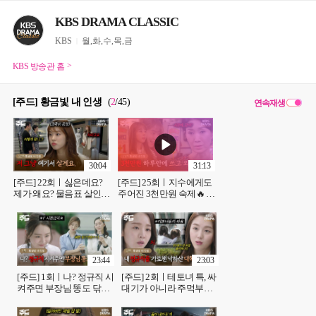
KBS DRAMA CLASSIC
KBS
월,화,수,목,금
KBS 방송관 홈
[주드] 황금빛 내 인생
(
2
/45
)
연속재생
30:04
31:13
[주드] 22회ㅣ싫은데요?
[주드] 25회ㅣ지수에게도
제가 왜요? 물음표 살인마
주어진 3천만원 숙제🔥 여
의 재벌집 입성🫣 [황금빛
기서부터 저기까지 다 주
내 인생]| KBS 방송
세요~!🎵 [황금빛 내 인생]|
KBS 방송
23:44
23:03
[주드] 1회ㅣ나? 정규직 시
[주드] 2회ㅣ테토녀 특, 싸
켜주면 부장님 똥도 닦아
대기가 아니라 주먹부터
^^💩 [황금빛 내 인생]|
나가는 편👊 [황금빛 내 인
KBS 방송
생]| KBS 방송