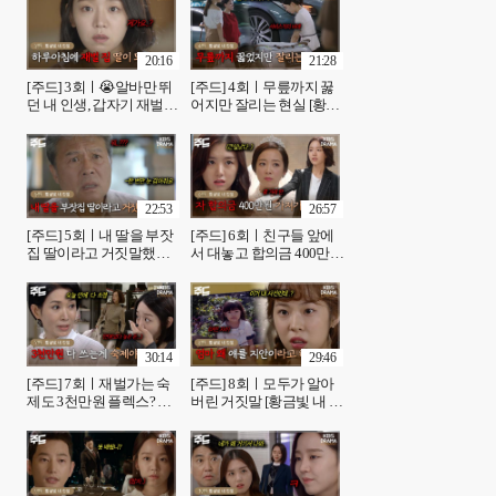
20:16
21:28
[주드] 3회ㅣ😭알바만 뛰
[주드] 4회ㅣ무릎까지 꿇
던 내 인생, 갑자기 재벌
어지만 잘리는 현실 [황금
집 딸 운명으로 바뀌다..✨
빛 내 인생]| KBS 방송
[황금빛 내 인생]| KBS 방
송
22:53
26:57
[주드] 5회ㅣ내 딸을 부잣
[주드] 6회ㅣ친구들 앞에
집 딸이라고 거짓말했어
서 대놓고 합의금 400만원
요 [황금빛 내 인생]| KBS
쿨 거래하는 쾌녀 신혜선.
방송
[황금빛 내 인생]| KBS 방
송
30:14
29:46
[주드] 7회ㅣ재벌가는 숙
[주드] 8회ㅣ모두가 알아
제도 3천만원 플렉스? 그
버린 거짓말 [황금빛 내 인
숙제 저도 하면 안 되나요.
생]| KBS 방송
[황금빛 내 인생]| KBS 방
송