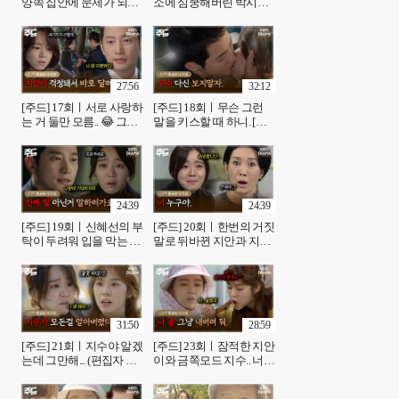
양쪽 집안에 문제가 되어
소에 심쿵해버린 박시후..
버린 신혜선.. 지안의 허리
🫣 차 고장내랬더니 박시
는 누가 펴주나요..🥲🥲
후 심장 고장냄 🤣💕 [황금
[황금빛 내 인생]| KBS 방
빛 내 인생]| KBS 방송
송
27:56
32:12
[주드] 17회ㅣ서로 사랑하
[주드] 18회ㅣ무슨 그런
는 거 둘만 모름.. 😂 그냥
말을 키스할 때 하니. [황
박시후 키스참기 챌린지
금빛 내 인생]| KBS 방송
아닌가요? [황금빛 내 인
생]| KBS 방송
24:39
24:39
[주드] 19회ㅣ신혜선의 부
[주드] 20회ㅣ한번의 거짓
탁이 두려워 입을 막는 박
말로 뒤바뀐 지안과 지수
시후.. 지안이 혼자 보내지
의 운명, 모두가 상처를 받
마요🍠 [황금빛 내 인생]|
게 되는데.. [황금빛 내 인
KBS 방송
생]| KBS 방송
31:50
28:59
[주드] 21회ㅣ지수야 알겠
[주드] 23회ㅣ잠적한 지안
는데 그만해... (편집자 가
이와 금쪽모드 지수.. 너무
슴 찢어지는중 😿) [황금
다른 자매의 분노 표현 방
빛 내 인생]| KBS 방송
식🥲 [황금빛 내 인생]|