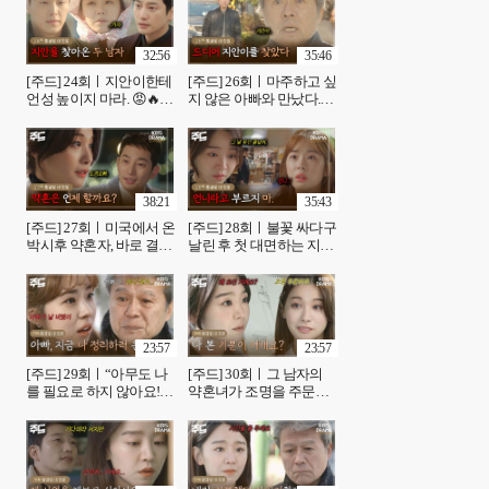
KBS 방송
32:56
35:46
[주드] 24회ㅣ지안이한테
[주드] 26회ㅣ마주하고 싶
언성 높이지 마라. 😡🔥
지 않은 아빠와 만났다.
[황금빛 내 인생]| KBS 방
[황금빛 내 인생]| KBS 방
송
송
38:21
35:43
[주드] 27회ㅣ미국에서 온
[주드] 28회ㅣ불꽃 싸다구
박시후 약혼자, 바로 결혼
날린 후 첫 대면하는 지안
을 진행하려는데.. [황금빛
&지수 🫢 [황금빛 내 인
내 인생]| KBS 방송
생]| KBS 방송
23:57
23:57
[주드] 29회ㅣ“아무도 나
[주드] 30회ㅣ그 남자의
를 필요로 하지 않아요!”
약혼녀가 조명을 주문하
너무 서러운 서은수 [황금
러 왔다 [황금빛 내 인생]|
빛 내 인생]| KBS 방송
KBS 방송