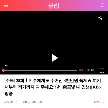
[주드] 25회ㅣ지수에게도 주어진 3천만원 숙제🔥 여기
서부터 저기까지 다 주세요~!🎵 [황금빛 내 인생]| KBS
방송
재생 333 건
등록일 2206. 02. 07
더보기↓