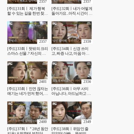
23:57
23:57
[주드] 31회ㅣ 제가 행복
[주드] 32회ㅣ내가 어떻게
할 수 있는 길을 한번 찾아
돌아가요...아직 시간이 더
보고 싶습니다 [황금빛 내
필요한 지안이 [황금빛 내
인생]| KBS 방송
인생]| KBS 방송
23:57
23:59
[주드] 33회ㅣ뜻밖의 크리
[주드] 34회ㅣ신경 쓰이
스마스 선물..? 자신의 몸
고, 짜증 나고, 마음 아프
이 심상치 않음을 깨달은
게 하고, 사람 미치게 하는
태수! [황금빛 내 인생]|
최도경 [황금빛 내 인생]|
KBS 방송
KBS 방송
24:01
23:56
[주드] 35회ㅣ인연 끊자는
[주드] 36회ㅣ아무 사이
얘기는 네가 먼저 했어, 지
아닙니다, 아드님하고 해
안에게 연을 끊자고 하는
결하세요 [황금빛 내 인
지수 [황금빛 내 인생]|
생]| KBS 방송
KBS 방송
24:00
23:49
[주드] 37회ㅣ＂28년 동안
[주드] 38회ㅣ위암인 줄
키운 내 딸한테 부정당하
알았던 아빠… 뜻밖의 검