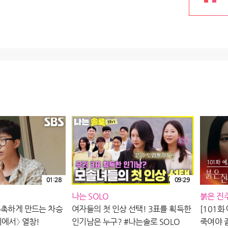
01:28
09:29
나는 SOLO
붉은 진
촉촉하게 만드는 차승
여자들의 첫 인상 선택! 3표를 획득한
[101화
리에서〉 열창!
인기남은 누구? #나는솔로 SOLO
죽여야 끝