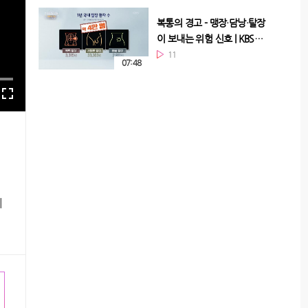
복통의 경고 - 맹장·담낭·탈장
이 보내는 위험 신호 | KBS
260513 방송
11
07:48
지