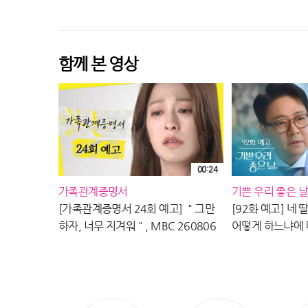
함께 본 영상
00:24
가족관계증명서
기쁜 우리 좋은 날
[가족관계증명서 24회 예고] ＂그만
[92화 예고] 네
하자, 너무 지겨워＂, MBC 260806
어떻게 하느냐에 
방송
우리 좋은 날] | K