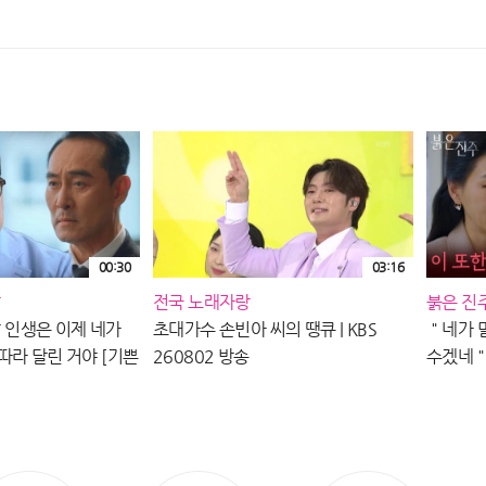
EP.265ㅣSBS PLUS X ENAㅣ수요일
방송
밤 10시 30분
00:30
03:16
전국 노래자랑
붉은 진
 딸 인생은 이제 네가
초대가수 손빈아 씨의 땡큐 | KBS
＂네가 
따라 달린 거야 [기쁜
260802 방송
수겠네＂
BS 방송
[붉은 진주