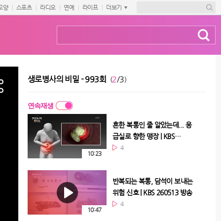
교양
스포츠
라디오
연예
라이프
더보기
생로병사의 비밀 - 993회
2
/3
(
)
연속재생
흔한 복통인 줄 알았는데... 응
급실로 향한 맹장 | KBS
260513 방송
4
10:23
반복되는 복통, 담석이 보내는
위험 신호 | KBS 260513 방송
4
10:47