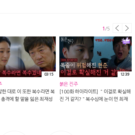
ㅣ
1
/
5
03:15
12:39
주
붉은 진주
말한 대로 이 또한 복수라면 복
[100화 하이라이트] ＂이걸로 확실해
[
충격에 할 말을 잃은 최재성
진 거 같지?＂복수심에 눈이 먼 최재
] | KBS 260805 방송
성으로 목숨이 위험해진 강다빈 [붉은
탁
진주] | KBS 260805 방송
K