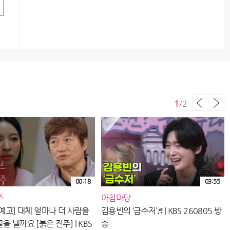
1
/
2
00:18
03:55
주
아침마당
나
 예고] 대체 얼마나 더 사람을
김용빈의 ‘금수저’♬ | KBS 260805 방
을 낼까요 [붉은 진주] | KBS
송
영