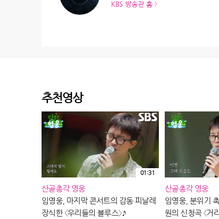
KBS 방송관 홈
추천영상
01:31
산골총각 영웅
산골총각 영웅
임영웅, 마지막 콘서트의 감동 피날레
임영웅, 분위기 
장식한 〈우리들의 블루스〉♪
원의 신청곡 〈거