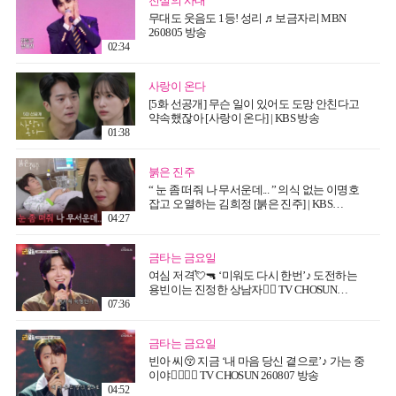
전설의 사내
무대도 웃음도 1등! 성리 ♬보금자리 MBN
260805 방송
02:34
사랑이 온다
[5화 선공개] 무슨 일이 있어도 도망 안친다고
약속했잖아 [사랑이 온다] | KBS 방송
01:38
붉은 진주
“ 눈 좀 떠줘 나 무서운데... ” 의식 없는 이명호
잡고 오열하는 김희정 [붉은 진주] | KBS
260807 방송
04:27
금타는 금요일
여심 저격💘🔫 ‘미워도 다시 한번’♪ 도전하는
용빈이는 진정한 상남자👍🏻 TV CHOSUN
260807 방송
07:36
금타는 금요일
빈아 씨😚 지금 ‘내 마음 당신 곁으로’♪ 가는 중
이야👉🏻👈🏻 TV CHOSUN 260807 방송
04:52