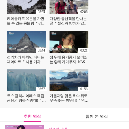
03:25
02:06
케이블카로 20분을 가면
다양한 등산객을 만나는
볼 수 있는 몽블랑 ＂경치
곳 ＂설산과 빙하가 압권!
를 보다 보면 어느새 도착
＂ | KBS 241031 방송
해있는 전망대＂ | KBS
241031 방송
03:44
03:21
전기차와 마차만 다니는
섬 위에 옹기종기 모여있
체어마트 ＂셔틀 기차를
는 황제 가마우지 | KBS
이용하세요＂ | KBS
241031 방송
241031 방송
03:57
01:58
로스 글라시아레스 국립
거울처럼 맑은 호수 위로
공원의 빙하 전망대! ＂눈
우뚝 솟은 봉우리! ＂영화
으로 직접 보는 빙하＂ |
같은 장면＂ | KBS 241031
KBS 241031 방송
방송
추천 영상
함께 본 영상