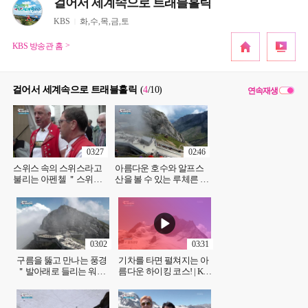
걸어서 세계속으로 트래블홀릭
KBS
화,수,목,금,토
KBS 방송관 홈
걸어서 세계속으로 트래블홀릭
(
4
/10
)
연속재생
03:27
02:46
스위스 속의 스위스라고
아름다운 호수와 알프스
불리는 아펜첼 ＂스위스
산을 볼 수 있는 루체른 |
전통을 볼 수 있는 곳＂ |
KBS 241031 방송
KBS 241031 방송
03:02
03:31
구름을 뚫고 만나는 풍경
기차를 타면 펼쳐지는 아
＂발아래로 들리는 워낭
름다운 하이킹 코스! | KBS
소리＂ | KBS 241031 방송
241031 방송