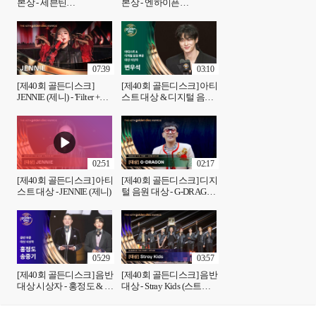
본상 - 세븐틴
본상 - 엔하이픈
(SEVENTEEN)
(ENHYPEN)
07:39
03:10
[제40회 골든디스크]
[제40회 골든디스크] 아티
JENNIE (제니) - 'Filter +
스트 대상 & 디지털 음원
Damn Right + like JENNIE'
대상 시상자 - 변우석
♪
02:51
02:17
[제40회 골든디스크] 아티
[제40회 골든디스크] 디지
스트 대상 - JENNIE (제니)
털 음원 대상 - G-DRAGON
(지드래곤)
05:29
03:57
[제40회 골든디스크] 음반
[제40회 골든디스크] 음반
대상 시상자 - 홍정도 & 송
대상 - Stray Kids (스트레
중기
이 키즈)