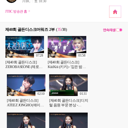
JTBC
토 18:30
JTBC 방송관 홈
제40회 골든디스크어워즈 2부
(
35
/38
)
연속재생
07:28
01:58
[제40회 골든디스크]
[제40회 골든디스크]
ZEROBASEONE (제로베
KiiiKiii (키키) - '깊은 밤을
이스원) - 'In Bloom +
날아서' ♪
CRUSH (가시) + Feel the
POP 외 3곡' ♪
02:10
01:31
[제40회 골든디스크]
[제40회 골든디스크] 디지
ATEEZ JONGHO (에이티
털 음원 부문 본상 -
즈 종호) - '그날들' ♪
JENNIE (제니)