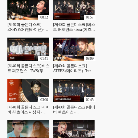
08:32
01:57
[제40회 골든디스크]
[제40회 골든디스크] 베스
ENHYPEN (엔하이픈) -
트 퍼포먼스 - izna (이즈
'Intro + Bad Desire (With of
나)
Without You) + Daydream +
Outside' ♪
01:41
08:09
[제40회 골든디스크] 베스
[제40회 골든디스크]
트 퍼포먼스 - TWS (투어
ATEEZ (에이티즈) - 'Intro +
스)
Ice On My Teeth + In Your
Fantasy' ♪
03:00
02:45
[제40회 골든디스크] 네이
[제40회 골든디스크] 네이
버 AI 초이스 시상자 - 허
버 AI 초이스 -
광한
BOYNEXTDOOR (보이넥
스트도어)