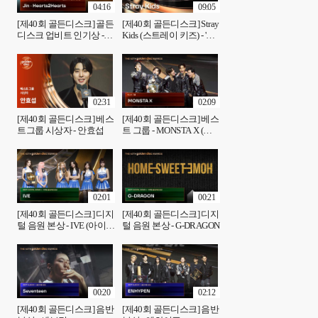
04:16
09:05
[제40회 골든디스크] 골든
[제40회 골든디스크] Stray
디스크 업비트 인기상 -
Kids (스트레이 키즈) - '신
JIN (진) & Hearts2Hearts (하
선놀음 + Do It (Turbo
츠투하츠)
Version) + CEREMONY
(KARMA Version)' ♪
02:31
02:09
[제40회 골든디스크] 베스
[제40회 골든디스크] 베스
트그룹 시상자 - 안효섭
트 그룹 - MONSTA X (몬
스타엑스)
02:01
00:21
[제40회 골든디스크] 디지
[제40회 골든디스크] 디지
털 음원 본상 - IVE (아이
털 음원 본상 - G-DRAGON
브)
00:20
02:12
[제40회 골든디스크] 음반
[제40회 골든디스크] 음반