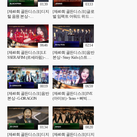
01:39
03:33
[제40회 골든디스크] 디지
[제40회 골든디스크] 글로
털 음원 본상 -
벌 임팩트 어워드 위드 프
BLACKPINK (블랙핑크)
리즘 - JENNIE (제니)
06:46
02:14
[제40회 골든디스크] LE
[제40회 골든디스크] 음반
SSERAFIM (르세라핌) -
본상 - Stray Kids (스트레
'Intro + SPAGHETTI + HOT'
이 키즈)
♪
00:19
06:59
[제40회 골든디스크] 음반
[제40회 골든디스크] IVE
본상 - G-DRAGON
(아이브) - 'Intro + 삐빅
(♥beats) + REBEL HEART'
♪
01:34
00:20
[제40회 골든디스크] 디지
[제40회 골든디스크] 디지