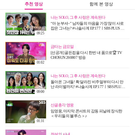
추천 영상
함께 본 영상
나는 SOLO, 그 후 사랑은 계속된다
“아 눈부셔~” 남자들의 마음을 가장 많이 사로
잡은 그녀는? #나솔사계 EP.177ㅣSBS PLUS X
ENAㅣ목요일 밤 10시 30분
09:25
금타는 금요일
[선공개] 골든컵을 다시 한번 내 품으로🏆 TV
CHOSUN 260807 방송
01:02
나는 SOLO, 그 후 사랑은 계속된다
돌아온 그녀들! 확 달라진 비주얼부터 다시 만
난 라이벌까지! #나솔사계 EP.177ㅣSBS PLUS
X ENAㅣ목요일 밤 10시 30분
09:00
산골총각 영웅
임영웅, 마지막 콘서트의 감동 피날레 장식한
＜우리들의 블루스＞♪
01:31
전설의 사내