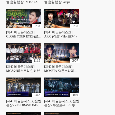
털 음원 본상 - ZOZAZZ
털 음원 본상 - aespa
(조째즈)
02:33
02:37
[제40회 골든디스크]
[제40회 골든디스크]
CLOSE YOUR EYES (클로
ARrC (아크) - 'Hot 뜨거' ♪
즈 유어 아이즈) - '거짓말'
♪
11:15
09:57
[제40회 골든디스크]
[제40회 골든디스크]
MC&아티스트석 인터뷰
MONSTA X (몬스타엑스) -
'STING + Intro + N the Front
+ DO WHAT I WANT' ♪
03:42
00:19
[제40회 골든디스크] 음반
[제40회 골든디스크] 음반
본상 - ZEROBASEONE (제
본상 - 투모로우바이투게
로베이스원)
더