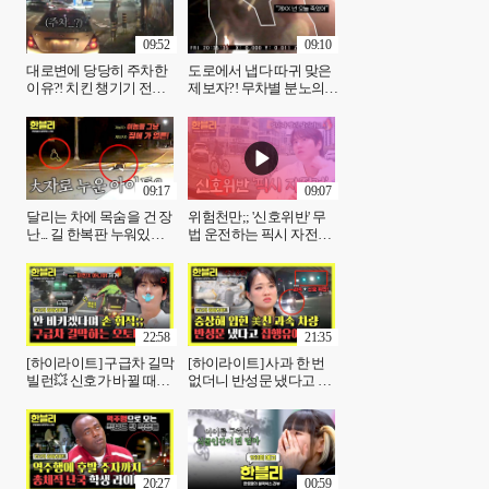
09:52
09:10
대로변에 당당히 주차한
도로에서 냅다 따귀 맞은
이유?! 치킨 챙기기 전에
제보자?! 무차별 분노의
개념부터🤬 | JTBC
황당한 이유... | JTBC
251203 방송
251203 방송
09:17
09:07
달리는 차에 목숨을 건 장
위험천만;; '신호위반' 무
난... 길 한복판 누워있는
법 운전하는 픽시 자전거
아이들 | JTBC 251203 방
떼의 습격💥 | JTBC
송
251203 방송
22:58
21:35
[하이라이트] 구급차 길막
[하이라이트] 사과 한 번
빌런💥 신호가 바뀔 때까
없더니 반성문 냈다고 집
지 비키지 않은 오토바이
행유예 받은 가해자😡 피
💢 | JTBC 251203 방송
해자는 전신 골절😥 |
JTBC 251203 방송
20:27
00:59