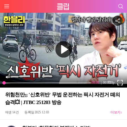
위험천만;; '신호위반' 무법 운전하는 픽시 자전거 떼의
습격💥 | JTBC 251203 방송
재생 14 건
등록일 2025. 12. 03
더보기↓