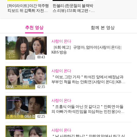
[하이라이트] 야간 역주행
한블리 (한문철의 블랙박
킥보드 뒤 갑툭튀 자전거
스 리뷰) 153회 예고편 - 아
💥 '무법 주행' 학생 라이더
이를 구하다 식물인간이
들의 습격💦💦 | JTBC
된 엄마 (with. 자두)
251203 방송
추천 영상
함께 본 영상
사랑이 온다
［6회 예고］규영아, 엄마야 [사랑이 온다] |
KBS 방송
00:43
사랑이 온다
＂여보, 그만 가자＂하석진 앞에서 배정남과
부부인 척을 하는 안희연 [사랑이 온다] | KBS
260808 방송
02:35
사랑이 온다
＂조흥식 아들 아닌 것 같다고＂안희연 아들
의 아빠가 하석진임을 의심하는 민진웅 [사랑
이 온다] | KBS 260808 방송
02:25
사랑이 온다
＂날 사랑하긴 했니?＂안희연 앞에서 하고 싶