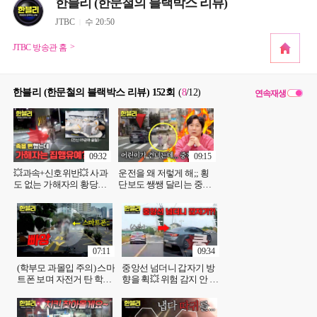
한블리 (한문철의 블랙박스 리뷰)
JTBC
수 20:50
JTBC 방송관 홈
한블리 (한문철의 블랙박스 리뷰) 152회
(
8
/12
)
연속재생
09:32
09:15
💥과속+신호위반💥 사과
운전을 왜 저렇게 해;; 횡
도 없는 가해자의 황당한
단보도 쌩쌩 달리는 중침
판결 결과?! | JTBC 251203
추월차들💢 | JTBC
방송
251203 방송
07:11
09:34
(학부모 과몰입 주의) 스마
중앙선 넘더니 갑자기 방
트폰 보며 자전거 탄 학생
향을 휙💥 위험 감지 안 한
의 결말?!🔥 | JTBC 251203
블박차 잘못?! | JTBC
방송
251203 방송