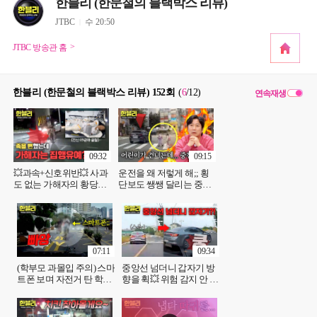
한블리 (한문철의 블랙박스 리뷰)
JTBC
수 20:50
JTBC 방송관 홈
한블리 (한문철의 블랙박스 리뷰) 152회
(
6
/12
)
연속재생
09:32
09:15
💥과속+신호위반💥 사과
운전을 왜 저렇게 해;; 횡
도 없는 가해자의 황당한
단보도 쌩쌩 달리는 중침
판결 결과?! | JTBC 251203
추월차들💢 | JTBC
방송
251203 방송
07:11
09:34
(학부모 과몰입 주의) 스마
중앙선 넘더니 갑자기 방
트폰 보며 자전거 탄 학생
향을 휙💥 위험 감지 안 한
의 결말?!🔥 | JTBC 251203
블박차 잘못?! | JTBC
방송
251203 방송