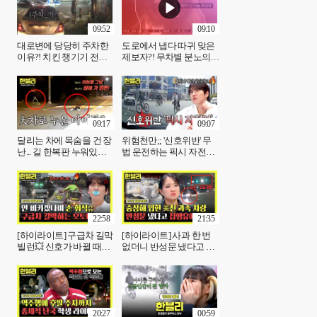
09:52
09:10
대로변에 당당히 주차한
도로에서 냅다 따귀 맞은
이유?! 치킨 챙기기 전에
제보자?! 무차별 분노의
개념부터🤬 | JTBC
황당한 이유... | JTBC
251203 방송
251203 방송
09:17
09:07
달리는 차에 목숨을 건 장
위험천만;; '신호위반' 무
난... 길 한복판 누워있는
법 운전하는 픽시 자전거
아이들 | JTBC 251203 방
떼의 습격💥 | JTBC
송
251203 방송
22:58
21:35
[하이라이트] 구급차 길막
[하이라이트] 사과 한 번
빌런💥 신호가 바뀔 때까
없더니 반성문 냈다고 집
지 비키지 않은 오토바이
행유예 받은 가해자😡 피
💢 | JTBC 251203 방송
해자는 전신 골절😥 |
JTBC 251203 방송
20:27
00:59