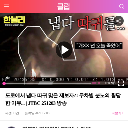
도로에서 냅다 따귀 맞은 제보자?! 무차별 분노의 황당
한 이유... | JTBC 251203 방송
재생 10 건
등록일 2025. 12. 03
더보기↓