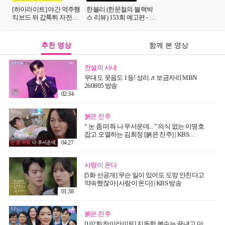
[하이라이트] 야간 역주행
한블리 (한문철의 블랙박
킥보드 뒤 갑툭튀 자전거
스 리뷰) 153회 예고편 - 아
💥 '무법 주행' 학생 라이더
이를 구하다 식물인간이
들의 습격💦💦 | JTBC
된 엄마 (with. 자두)
251203 방송
추천 영상
함께 본 영상
전설의 사내
무대도 웃음도 1등! 성리 ♬보금자리 MBN
260805 방송
02:34
붉은 진주
“ 눈 좀 떠줘 나 무서운데... ” 의식 없는 이명호
잡고 오열하는 김희정 [붉은 진주] | KBS
260807 방송
04:27
사랑이 온다
[5화 선공개] 무슨 일이 있어도 도망 안친다고
약속했잖아 [사랑이 온다] | KBS 방송
01:38
붉은 진주
[102화 하이라이트] 지독한 복수는 끝내고 마