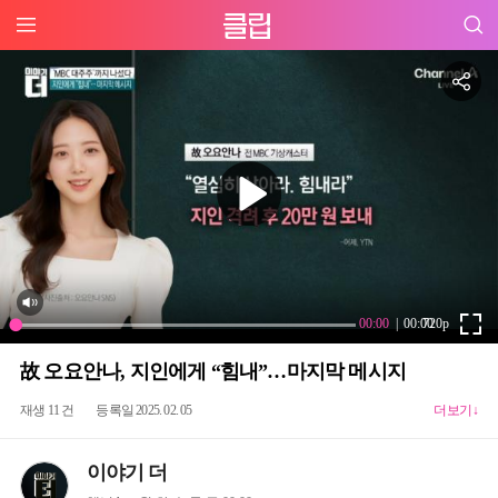
故 오요안나, 지인에게 “힘내”…마지막 메시지
재생 11 건
등록일 2025. 02. 05
더보기↓
이야기 더