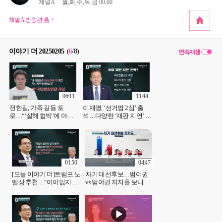
채널A
월,화,수,목,금 00:00
채널A 방송관 홈
이야기 더 20250205
(
6
/8
)
연속재생
06:11
11:44
전한길, 가족 갈등 토
이재명, ‘선거법 2심’ 출
로…“‘살해 협박’에 아내
석…다양한 ‘재판 지연’ 전
집 나가려”
략?
01:50
04:47
[오늘 이야기 더]트럼프 노
차기 대선후보…범여권
벨상 추천…“어이없지만
vs 범야권 지지율 보니
먹힐 수 있다”