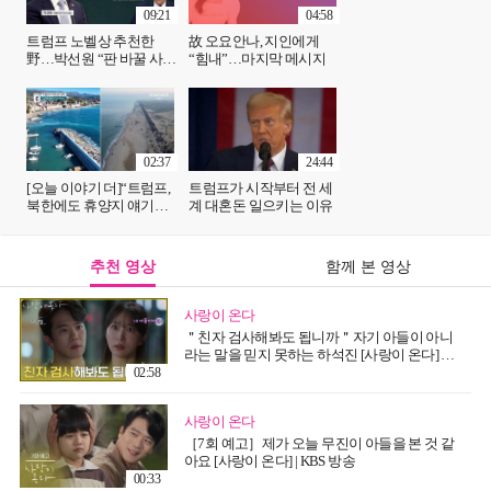
09:21
04:58
트럼프 노벨상 추천한
故 오요안나, 지인에게
野…박선원 “판 바꿀 사람
“힘내”…마지막 메시지
이라”
02:37
24:44
[오늘 이야기 더]“트럼프,
트럼프가 시작부터 전 세
북한에도 휴양지 얘기했
계 대혼돈 일으키는 이유
었는데”
추천 영상
함께 본 영상
사랑이 온다
＂친자 검사해봐도 됩니까＂자기 아들이 아니
라는 말을 믿지 못하는 하석진 [사랑이 온다] |
KBS 260809 방송
02:58
사랑이 온다
［7회 예고］제가 오늘 무진이 아들을 본 것 같
아요 [사랑이 온다] | KBS 방송
00:33