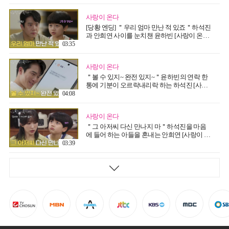
사랑이 온다
[당황 엔딩] ＂우리 엄마 만난 적 있죠＂하석진
과 안희연 사이를 눈치챈 윤하빈 [사랑이 온다]
| KBS 260809 방송
03:35
사랑이 온다
＂볼 수 있지~ 완전 있지~＂윤하빈의 연락 한
통에 기분이 오르락내리락 하는 하석진 [사랑
이 온다] | KBS 260809 방송
04:08
사랑이 온다
＂그 아저씨 다신 만나지 마＂하석진을 마음
에 들어 하는 아들을 혼내는 안희연 [사랑이 온
다] | KBS 260809 방송
03:39