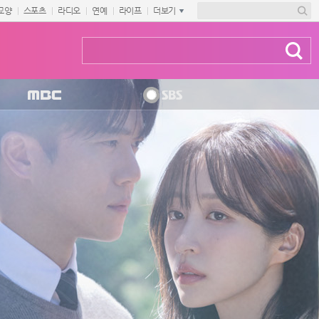
교양
스포츠
라디오
연예
라이프
더보기