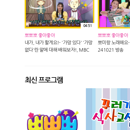
04:51
뽀뽀뽀 좋아좋아
뽀뽀뽀 좋아좋아
내가, 내가 할게요!- '가망 있다' '가망
뽀미랑 노래해요-
없다'란 말에 대해 배워보자!, MBC
241021 방송
241028 방송
최신 프로그램