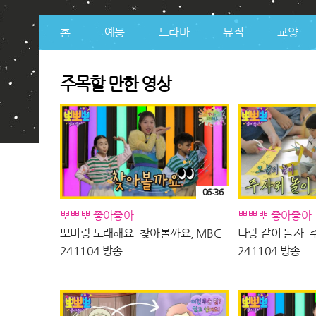
홈
예능
드라마
뮤직
교양
TV-People
주목할 만한 영상
06:36
뽀뽀뽀 좋아좋아
뽀뽀뽀 좋아좋아
뽀미랑 노래해요- 찾아볼까요, MBC
나랑 같이 놀자- 
241104 방송
241104 방송