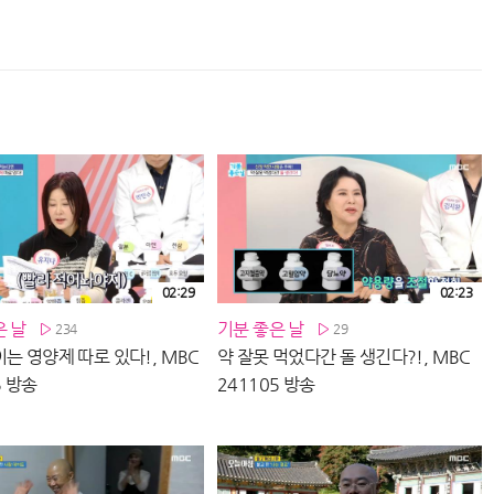
02:29
02:23
은 날
기분 좋은 날
234
29
는 영양제 따로 있다!, MBC
약 잘못 먹었다간 돌 생긴다?!, MBC
5 방송
241105 방송