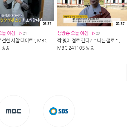
03:37
02:37
오늘 아침
생방송 오늘 아침
24
29
선한 사찰 데이트!, MBC
짝 찾아 절로 간다? ＂나는 절로＂,
5 방송
MBC 241105 방송