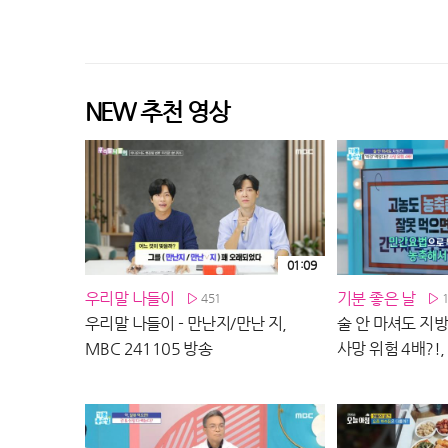
NEW 추천 영상
01:09
우리말 나들이
기분 좋은 날
451
우리말 나들이 - 만난지/만난 지,
술 안 마셔도 지방
MBC 241105 방송
사망 위험 4배?!,