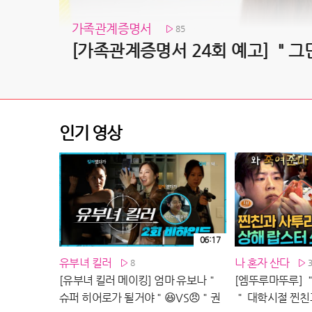
가족관계증명서
85
인기 영상
06:17
유부녀 킬러
나 혼자 산다
8
[유부녀 킬러 메이킹] 엄마 유보나＂
[엠뚜루마뚜루] 
슈퍼 히어로가 될거야＂😆VS😠＂권
＂ 대학시절 찐친