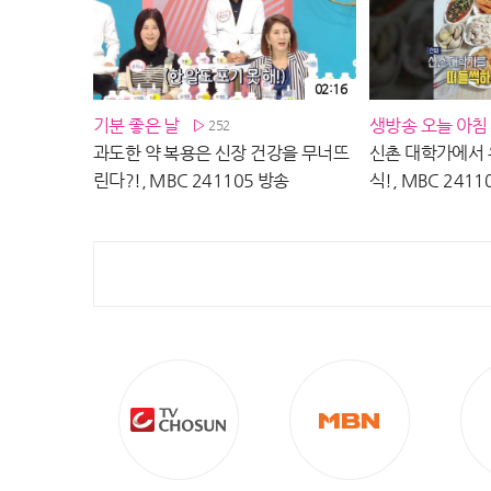
02:16
기분 좋은 날
생방송 오늘 아침
252
과도한 약 복용은 신장 건강을 무너뜨
신촌 대학가에서 
린다?!, MBC 241105 방송
식!, MBC 2411