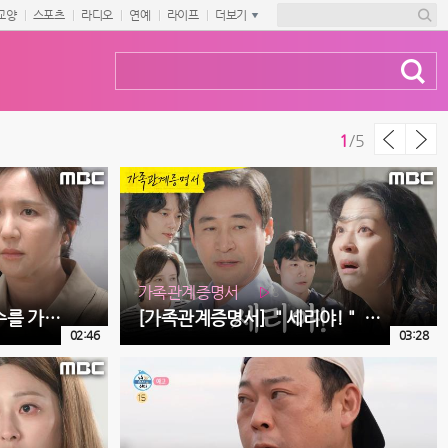
교양
스포츠
라디오
연예
라이프
더보기
1
/
5
가족관계증명서
8
[가족관계증명서] ＂콩국수를 가져다줬어요?＂ 임지은의 휴대폰을 본 서도영, MBC 260805 방송
[가족관계증명서] ＂세리야!＂ 한고은을 밀치는 전노민, MBC 260806 방송
02:46
03:28