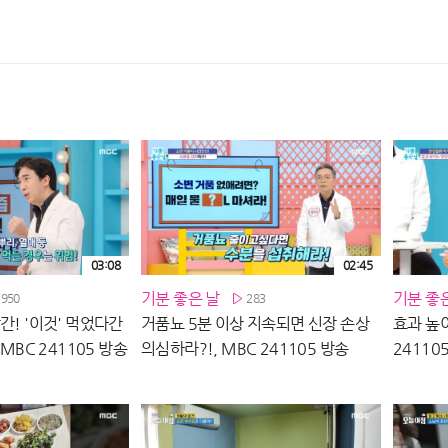
03:08
02:45
기분 좋은 날
기분 좋
1950
283
간! '이것' 먹었다간
거품뇨 5분 이상 지속되면 신장 손상
효과 높이
 MBC 241105 방송
의심하라?!, MBC 241105 방송
24110