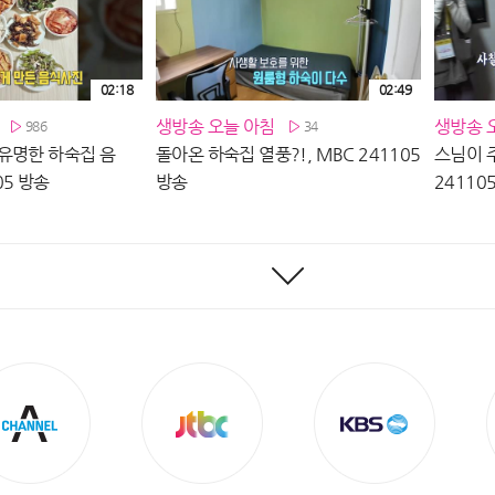
02:18
02:49
생방송 오늘 아침
생방송 
986
34
유명한 하숙집 음
돌아온 하숙집 열풍?!, MBC 241105
스님이 주
05 방송
방송
24110