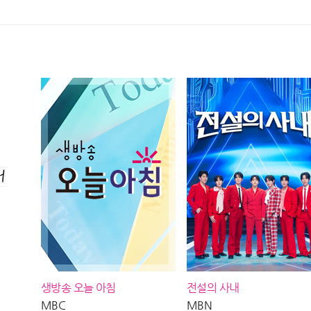
박지현 | #박지현
MBC 260805 방송
락 폭주한
송
송
생방송 오늘 아침
전설의 사내
MBC
MBN