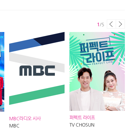
 이태란, MBC 260805 방
260804 방송
M
1
/
5
퍼펙트 라이프
MBC라디오 시사
TV CHOSUN
MBC