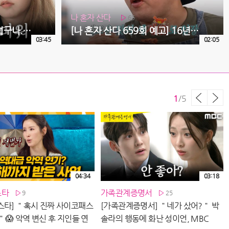
나 혼자 산다
65
[가족관계증명서] ＂부끄럽구나...＂ 진실을 알게 된 임지은, MBC 260805 방송
[나 혼자 산다 659회 예고] 16년 친구 고경표와 함께 보내는 류혜영의 여름🌞 & 배고픈 덩어리들을 위한 구성환의 쿠마카세 풀코스!🍖, MBC 260807 방송
03:45
02:05
1
/
5
04:34
03:18
스타
가족관계증명서
9
25
스타] ＂혹시 진짜 사이코패스
[가족관계증명서] ＂네가 샀어?＂ 박
?＂😱 악역 변신 후 지인들 연
솔라의 행동에 화난 성이언, MBC