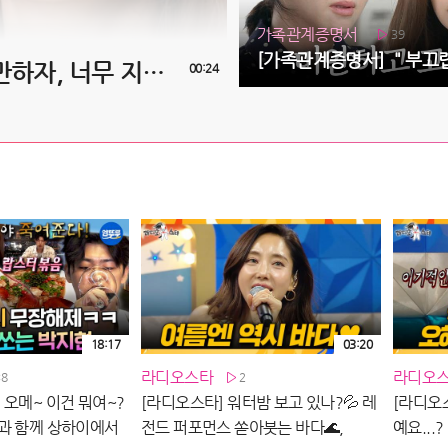
가족관계증명서
39
[가족관계증명서 24회 예고] ＂그만하자, 너무 지겨워＂, MBC 260806 방송
00:24
18:17
03:20
라디오스타
라디오
38
2
＂오메~ 이건 뭐여~?
[라디오스타] 워터밤 보고 있나?💦 레
[라디오
과 함께 상하이에서
전드 퍼포먼스 쏟아붓는 바다🌊,
예요...