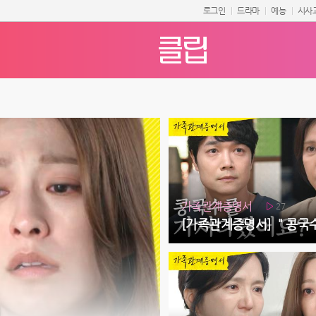
로그인
드라마
예능
시사
가족관계증명서
27