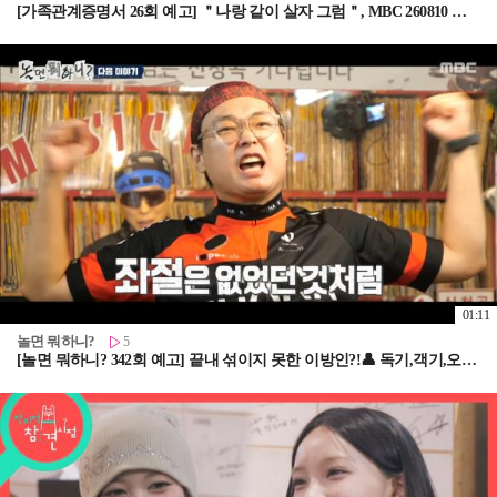
[가족관계증명서 26회 예고] ＂나랑 같이 살자 그럼＂, MBC 260810 방송
01:11
놀면 뭐하니?
5
[놀면 뭐하니? 342회 예고] 끝내 섞이지 못한 이방인?!👤 독기,객기,오기 잔뜩 품고 돌아온 박영진!, MBC 260815 방송