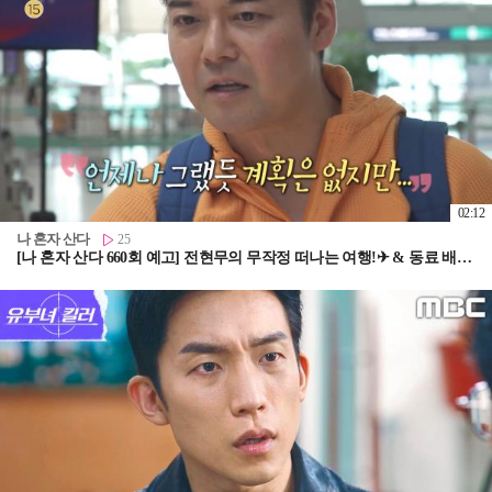
02:12
나 혼자 산다
25
[나 혼자 산다 660회 예고] 전현무의 무작정 떠나는 여행!✈ & 동료 배우이자 절친 현봉식을 만난 박경혜👭, MBC 260814 방송