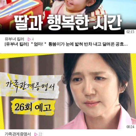
02:15
유부녀 킬러
4
[유부녀 킬러] ＂엄마!＂ 황봄이가 눈에 밟혀 반차 내고 달려온 공효진, MBC 260808 방송
00:24
가족관계증명서
22