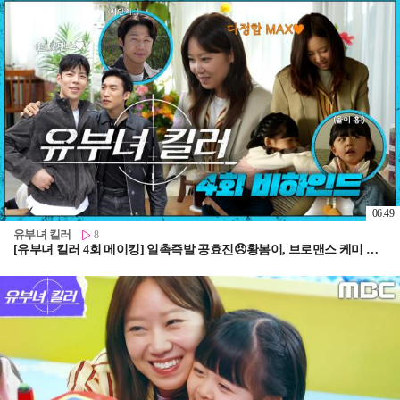
06:49
유부녀 킬러
8
[유부녀 킬러 4회 메이킹] 일촉즉발 공효진😠황봄이, 브로맨스 케미 이상이😁최우성ㅣ4회 비하인드, MBC 260808 방송