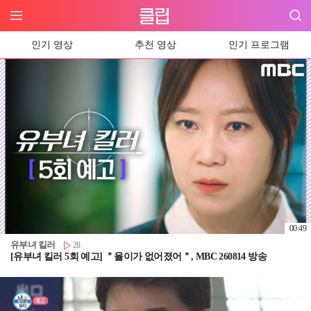
인기 영상
추천 영상
인기 프로그램
00:49
유부녀 킬러
28
[유부녀 킬러 5회 예고] ＂율이가 없어졌어＂, MBC 260814 방송