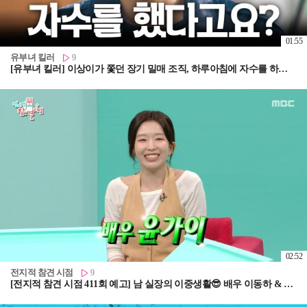
01:55
유부녀 킬러
9
[유부녀 킬러] 이상이가 쫓던 장기 밀매 조직, 하루아침에 자수를 하다?, MBC 260808 방송
02:52
전지적 참견 시점
9
[전지적 참견 시점 411회 예고] 남 실장의 이중생활😎 배우 이동하 & 언제나 진심 가득! 러블리한 윤가이의 일상💖, MBC 260815 방송