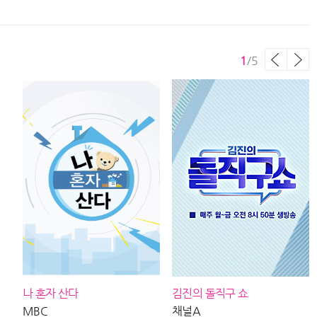
260805 방송
2
1
/
5
나 혼자 산다
김진의 돌직구 쇼
MBC
채널A