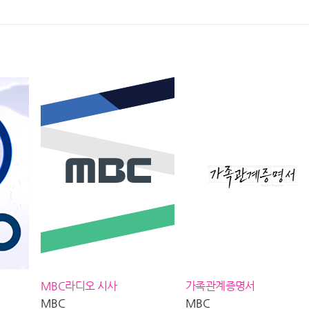
, MBC 260802
쉬운거지😢, MBC 260809 방송
방송
즈미스터리살롱
MBC라디오 시사
가족관계증명서
MBC
MBC