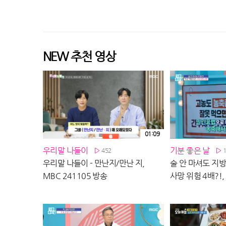
NEW 추천 영상
01:09
우리말 나들이
기분 좋은 날
452
우리말 나들이 - 만난지/만난 지,
술 안 마셔도 지방
MBC 241105 방송
사망 위험 4배?!,