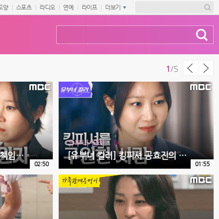
교양
스포츠
라디오
연예
라이프
더보기
1
/
5
유부녀 킬러
2
[유부녀 킬러] ＂그러니까 책임져요＂ 우상 공효진을 향한 하율리의 당돌한 요구, MBC 260807 방송
[유부녀 킬러] 킹피셔 공효진의 구원자, 평범한 삶을 선물해 준 정준원의 존재, MBC 260807 방송
02:50
01:55