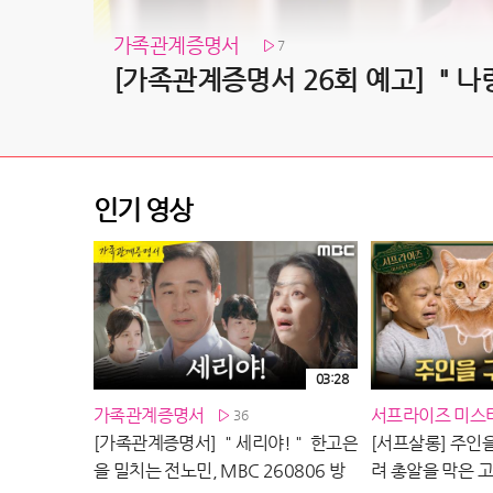
가족관계증명서
7
인기 영상
03:28
가족관계증명서
서프라이즈 미스
36
[가족관계증명서] ＂세리야!＂ 한고은
[서프살롱] 주인을
을 밀치는 전노민, MBC 260806 방
려 총알을 막은 고