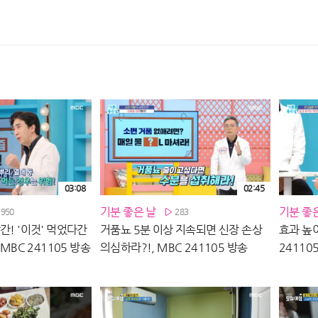
03:08
02:45
기분 좋은 날
기분 좋
1950
283
간! '이것' 먹었다간
거품뇨 5분 이상 지속되면 신장 손상
효과 높이
 MBC 241105 방송
의심하라?!, MBC 241105 방송
24110