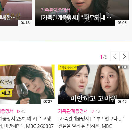
가족관계증명서
5
[나 혼자 산다 선공개] ＂건배합시덩~＂ 옥상에 모인 덩어리즈 성환X신영X선민🍖 노릇노릇하게 익어가는 한우, MBC 260807 방송
[가족관계증명서] ＂아무도 내 편이 없으니까＂ 임지은 앞에서 눈물 흘리는 한고은, MBC 260807 방송
04:18
03:06
1
/
5
00:27
03:45
계증명서
가족관계증명서
49
48
계증명서 25회 예고] ＂고생
[가족관계증명서] ＂부끄럽구나...＂
[
, 미안해?＂, MBC 260807
진실을 알게 된 임지은, MBC
다