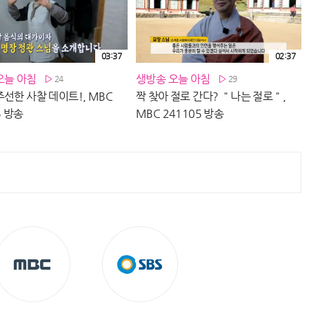
03:37
02:37
오늘 아침
생방송 오늘 아침
24
29
선한 사찰 데이트!, MBC
짝 찾아 절로 간다? ＂나는 절로＂,
5 방송
MBC 241105 방송