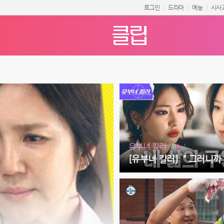
로그인
드라마
예능
시사
유부녀 킬러
1