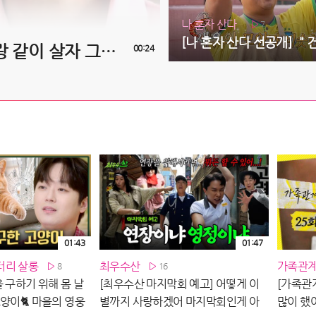
나 혼자 산다
7
[가족관계증명서 26회 예고] ＂나랑 같이 살자 그럼＂, MBC 260810 방송
00:24
01:43
01:47
터리 살롱
최우수산
가족관
8
16
 구하기 위해 몸 날
[최우수산 마지막회 예고] 어떻게 이
[가족관
양이🐈 마을의 영웅
별까지 사랑하겠어 마지막회인게 아
많이 했어