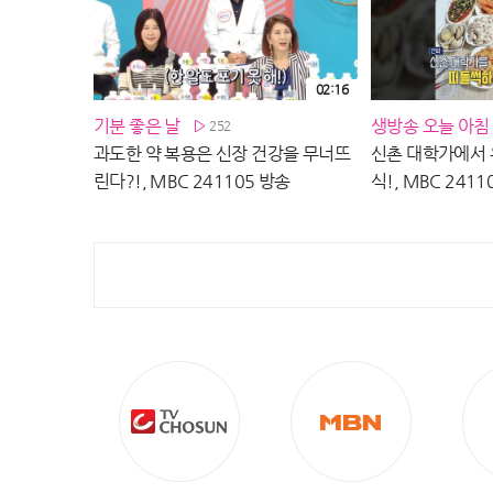
02:16
기분 좋은 날
생방송 오늘 아침
252
과도한 약 복용은 신장 건강을 무너뜨
신촌 대학가에서 
린다?!, MBC 241105 방송
식!, MBC 2411