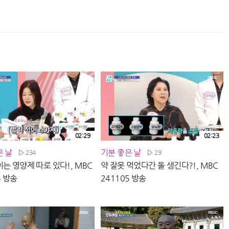
02:29
02:23
은 날
기분 좋은 날
234
29
는 영양제 따로 있다!, MBC
약 잘못 먹었다간 돌 생긴다?!, MBC
5 방송
241105 방송