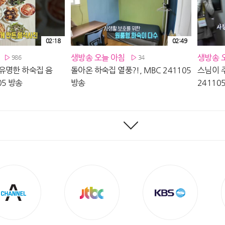
02:18
02:49
생방송 오늘 아침
생방송 
986
34
유명한 하숙집 음
돌아온 하숙집 열풍?!, MBC 241105
스님이 주
05 방송
방송
24110