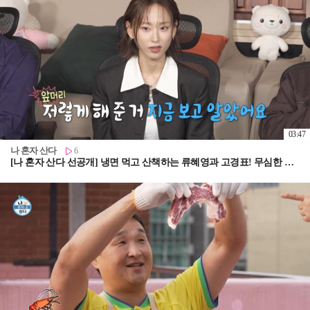
03:47
나 혼자 산다
6
[나 혼자 산다 선공개] 냉면 먹고 산책하는 류혜영과 고경표! 무심한 앞머리 정리로 심쿵 유발🥰, MBC 260807 방송