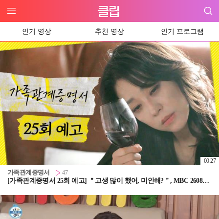
인기 영상
추천 영상
인기 프로그램
00:27
가족관계증명서
47
[가족관계증명서 25회 예고] ＂고생 많이 했어, 미안해?＂, MBC 260807 방송