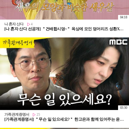
04:18
나 혼자 산다
4
[나 혼자 산다 선공개] ＂건배합시덩~＂ 옥상에 모인 덩어리즈 성환X신영X선민🍖 노릇노릇하게 익어가는 한우, MBC 260807 방송
03:30
가족관계증명서
25
[가족관계증명서] ＂무슨 일 있으세요?＂ 한고은과 함께 있어주는 윤희석, MBC 260806 방송