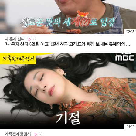
02:05
나 혼자 산다
72
[나 혼자 산다 659회 예고] 16년 친구 고경표와 함께 보내는 류혜영의 여름🌞 & 배고픈 덩어리들을 위한 구성환의 쿠마카세 풀코스!🍖, MBC 260807 방송
04:02
가족관계증명서
26