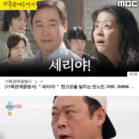
03:28
가족관계증명서
34
[가족관계증명서] ＂세리야!＂ 한고은을 밀치는 전노민, MBC 260806 방송