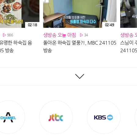
02:18
02:49
생방송 오늘 아침
생방송 
986
34
유명한 하숙집 음
돌아온 하숙집 열풍?!, MBC 241105
스님이 주
05 방송
방송
24110