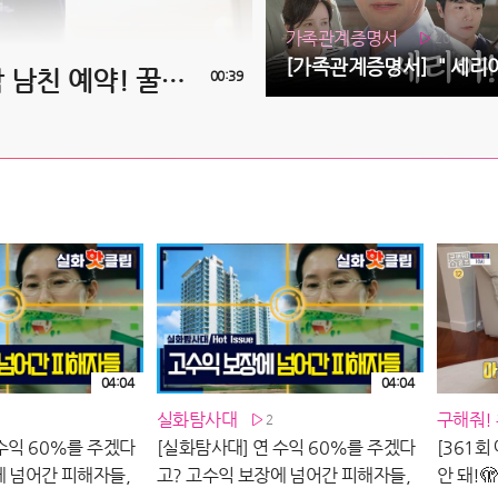
가족관계증명서
20
[자기소개] 보컬 신예찬 - 국민 고막 남친 예약! 꿀성대 미소년
00:39
04:04
04:04
실화탐사대
구해줘!
2
수익 60%를 주겠다
[실화탐사대] 연 수익 60%를 주겠다
[361회
에 넘어간 피해자들,
고? 고수익 보장에 넘어간 피해자들,
안 돼!