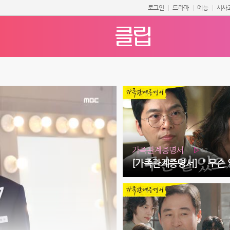
로그인
드라마
예능
시사
가족관계증명서
12