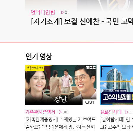
언더나인틴
2
인기 영상
03:31
가족관계증명서
실화탐사대
38
2
[가족관계증명서] ＂재밌는 거 보여드
[실화탐사대] 연 
릴까요?＂ 임지은에게 장난치는 윤희
고? 고수익 보장