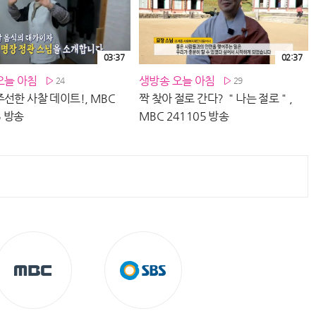
03:37
02:37
오늘 아침
생방송 오늘 아침
24
29
선한 사찰 데이트!, MBC
짝 찾아 절로 간다? ＂나는 절로＂,
5 방송
MBC 241105 방송