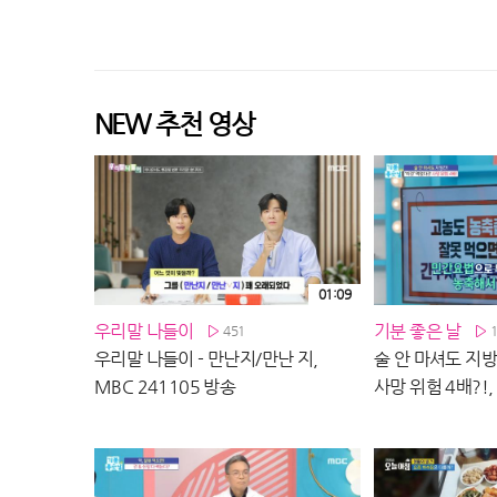
NEW 추천 영상
01:09
우리말 나들이
기분 좋은 날
451
우리말 나들이 - 만난지/만난 지,
술 안 마셔도 지방
MBC 241105 방송
사망 위험 4배?!,