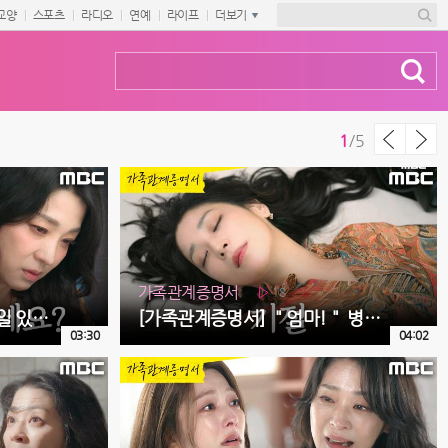
교양
스포츠
라디오
연예
라이프
더보기
1
/
5
가족관계증명서
18
[가족관계증명서] ＂무슨 일 있으세요?＂ 한고은과 함께 있어주는 윤희석, MBC 260806 방송
[가족관계증명서] ＂엄마!＂ 병원에서 쓰러진 한고은, MBC 260806 방송
03:30
04:02