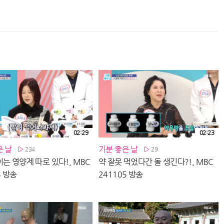
02:29
02:23
은 날
기분 좋은 날
234
29
는 영양제 따로 있다!, MBC
약 잘못 먹었다간 돌 생긴다?!, MBC
5 방송
241105 방송