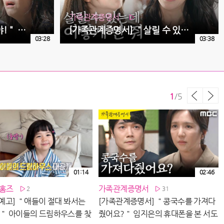
가족관계증명서
11
[가족관계증명서] ＂세리야!＂ 한고은을 밀치는 전노민, MBC 260806 방송
[가족관계증명서] ＂살릴 수 있다잖아＂ 한고은에게 호소하는 박세영, MBC 260806 방송
03:28
03:38
1
/
5
01:14
02:46
 홈즈
가족관계증명서
2
31
 예고] ＂애들이 절대 봐서는
[가족관계증명서] ＂콩국수를 가져다
🫣＂ 아이들의 드림하우스를 찾
줬어요?＂ 임지은의 휴대폰을 본 서도