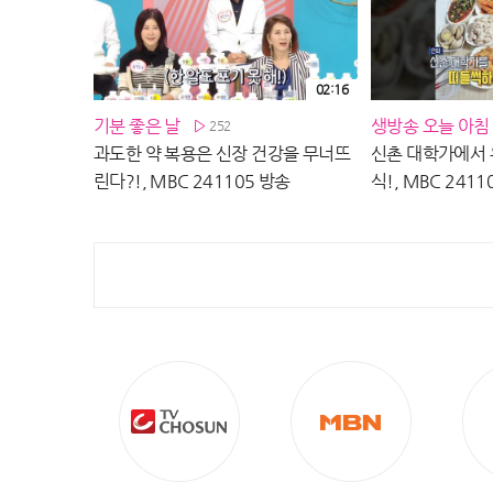
02:16
기분 좋은 날
생방송 오늘 아침
252
과도한 약 복용은 신장 건강을 무너뜨
신촌 대학가에서 
린다?!, MBC 241105 방송
식!, MBC 2411