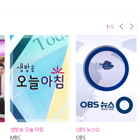
 MBC 260813 방송
영, MBC 260805 방송
M
1
/
5
생방송 오늘 아침
OBS 뉴스O
MBC
OBS
K