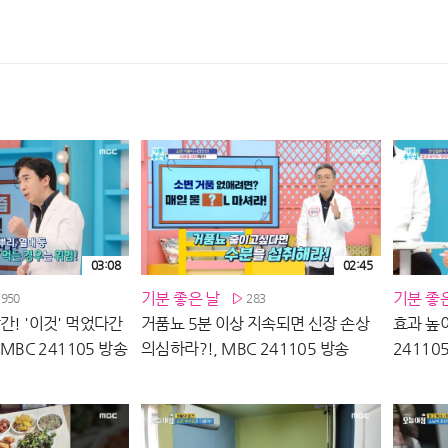
03:08
02:45
기분 좋은 날
기분 좋
1950
283
간! '이것' 먹었다간
거품뇨 5분 이상 지속되면 신장 손상
효과 높이
 MBC 241105 방송
의심하라?!, MBC 241105 방송
24110