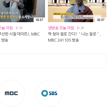
03:37
02:37
오늘 아침
생방송 오늘 아침
24
29
선한 사찰 데이트!, MBC
짝 찾아 절로 간다? ＂나는 절로＂,
5 방송
MBC 241105 방송