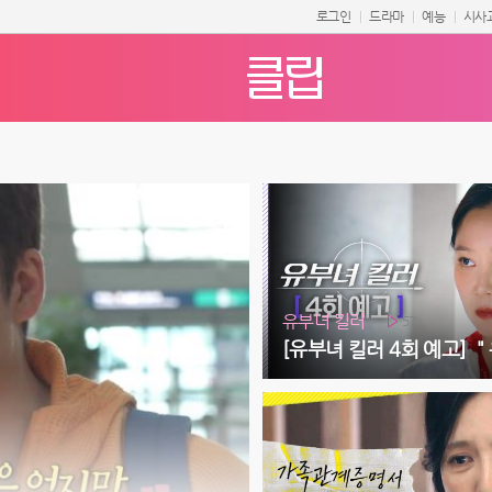
로그인
드라마
예능
시사
유부녀 킬러
57