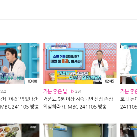
03:08
02:45
기분 좋은 날
기분 좋
1952
284
간! '이것' 먹었다간
거품뇨 5분 이상 지속되면 신장 손상
효과 높이
 MBC 241105 방송
의심하라?!, MBC 241105 방송
24110