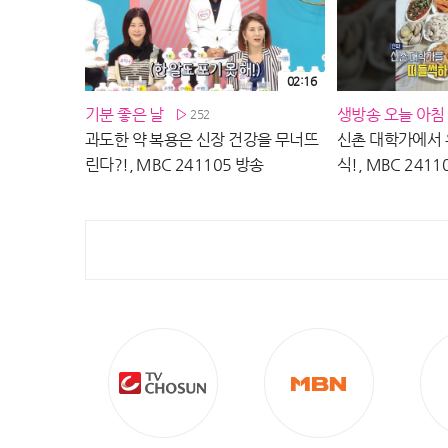
02:16
기분 좋은 날
생방송 오늘 아침
252
과도한 약 복용은 신장 건강을 무너뜨
신촌 대학가에서 
린다?!, MBC 241105 방송
식!, MBC 2411