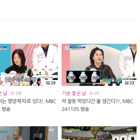
02:29
02:23
은 날
기분 좋은 날
235
29
는 영양제 따로 있다!, MBC
약 잘못 먹었다간 돌 생긴다?!, MBC
5 방송
241105 방송