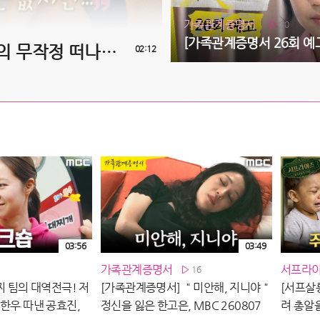
가족관계증명서
20
[나 혼자 산다 660회 예고] 전현무의 무작정 떠나는 여행!✈ & 동료 배우이자 절친 현봉식을 만난 박경혜👭, MBC 260814 방송
02:12
03:56
03:49
가족관계증명서
서프라이
16
찌 팀의 대역전극! 저
[가족관계증명서] ＂미안해, 지니야＂
[서프살롱
 한우 따낸 공효진,
정신을 잃은 한고은, MBC 260807
려 총알을