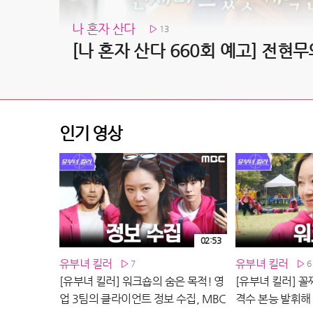
나 혼자 산다
13
인기 영상
02:53
유부녀 킬러
유부녀 킬러
7
6
[유부녀 킬러] 워크숍의 숨은 목적! 영
[유부녀 킬러] 꼴
업 3팀의 클라이언트 정보 수집, MBC
격수 본능 발휘해