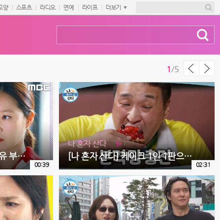
교양
스포츠
라디오
연예
라이프
더보기
1
/
5
나 혼자 산다
7
[유부녀 킬러 4회 예고] ＂유 부장님이 제일 위험한 포지션인 거네요＂, MBC 260808 방송
[나 혼자 산다] 케이크 1인 1판으로 마무리를 장식하는 구성환X김신영X이선민🎂 사전 수요 조사까지 완벽하게!, MBC 260807 방송
00:39
02:31