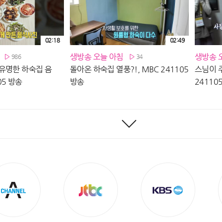
02:18
02:49
생방송 오늘 아침
생방송 
986
34
유명한 하숙집 음
돌아온 하숙집 열풍?!, MBC 241105
스님이 주
05 방송
방송
24110