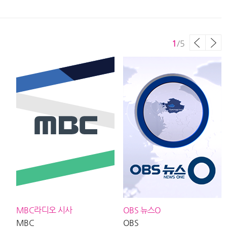
양이 이야기, MBC 260802
260807 방송
다
서프라이즈미스터리살롱
1
/
5
MBC라디오 시사
OBS 뉴스O
T
MBC
OBS