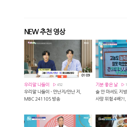
NEW 추천 영상
01:09
우리말 나들이
기분 좋은 날
452
우리말 나들이 - 만난지/만난 지,
술 안 마셔도 지방
MBC 241105 방송
사망 위험 4배?!,