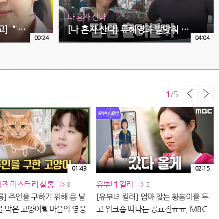
나 혼자 산다
12
[가족관계증명서 26회 예고] ＂나랑 같이 살자 그럼＂, MBC 260810 방송
[나 혼자 산다] 류혜영과 발맞춰 걷는 고경표🚶 소소하게 나눠보는 요즘 근황, MBC 260807 방송
00:24
04:04
1
/
5
01:43
02:15
즈 미스터리 살롱
유부녀 킬러
8
5
] 주인을 구하기 위해 몸 날
[유부녀 킬러] 엄마 찾는 황봄이를 두
[
 막은 고양이🐈 마을의 영웅
고 워크숍 떠나는 공효진ㅠㅠ, MBC