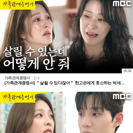
03:38
가족관계증명서
8
[가족관계증명서] ＂살릴 수 있다잖아＂ 한고은에게 호소하는 박세영, MBC 260806 방송