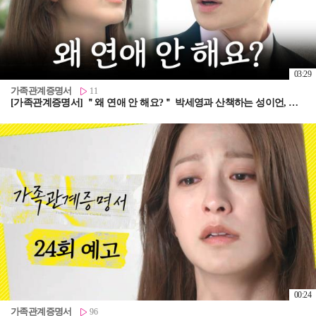
03:29
가족관계증명서
11
[가족관계증명서] ＂왜 연애 안 해요?＂ 박세영과 산책하는 성이언, MBC 260806 방송
00:24
가족관계증명서
96