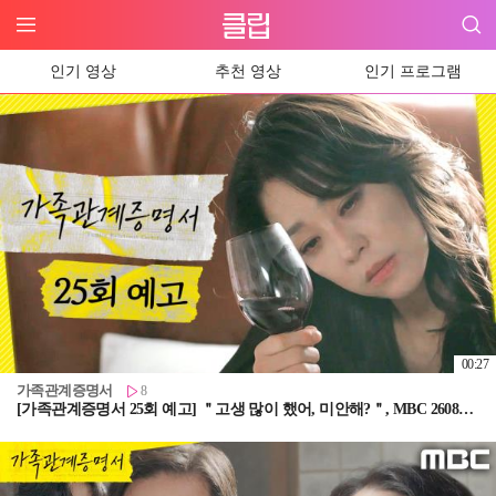
인기 영상
추천 영상
인기 프로그램
00:27
가족관계증명서
8
[가족관계증명서 25회 예고] ＂고생 많이 했어, 미안해?＂, MBC 260807 방송