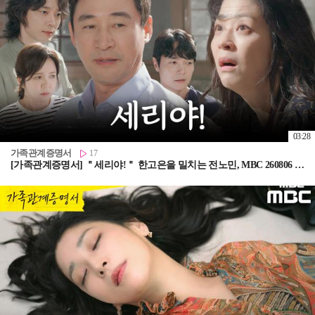
03:28
가족관계증명서
17
[가족관계증명서] ＂세리야!＂ 한고은을 밀치는 전노민, MBC 260806 방송